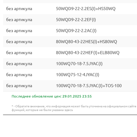
без артикула
50WQD9-22-2.2ES(I)+HS50WQ
без артикула
50WQD9-22-2.2EF(I)
без артикула
50WQD9-22-2.2AC(I)
без артикула
80WQ80-43-22HES(I)+HS80WQ
без артикула
80WQ80-43-22HEF(I)+ELB80WQ
без артикула
100WQ70-18-7.5JYAC(I)
без артикула
100WQ75-12-4JYAC(I)
без артикула
100WQ70-18-7.5JYAC(I)+TOS-100
Последнее обновление цен:
29.01.2025 23:55
* - Обратите внимание, что информация может быть уточнена на официальном сайт
функций, которые не были указаны здесь