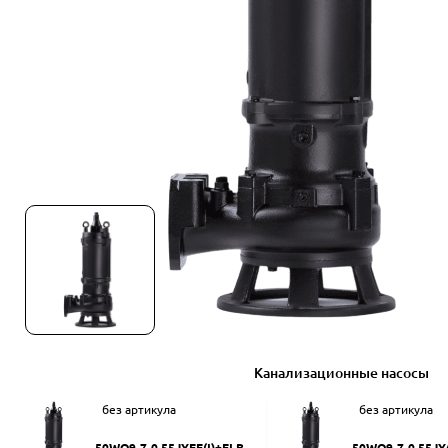
Канализационные насосы
без артикула
без артикула
50WQ9-7-0.55JYEF(I)+ELB50
50WQ9-7-0.55JY