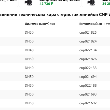
WQ
42 730 ₽
WQ
39 2
авнение технических характеристик линейки CNP
Диаметр патрубков
Внутренний артику
DN50
cnp021825
DN50
cnp021824
DN40
cnp022134
DN50
cnp021826
DN40
cnp022133
DN50
cnp021694
DN50
cnp022188
DN50
cnp021693
DN50
cnp021692