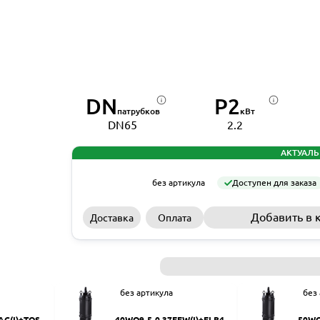
DN
P2
патрубков
кВт
DN65
2.2
АКТУАЛЬ
без артикула
Доступен для заказа
Добавить в 
Доставка
Оплата
без артикула
без
AC(I)+TOS-5
40WQ9-5-0.37EFW(I)+ELB40
50WQ