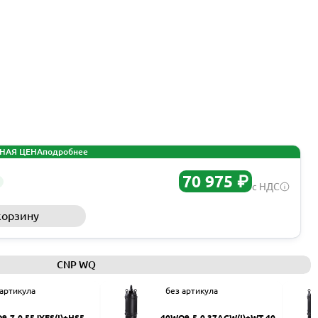
НАЯ ЦЕНА
подробнее
70 975 ₽
с НДС
корзину
Запросить КП
CNP WQ
 артикула
без артикула
9-7-0.55JYES(I)+HS50
40WQ9-5-0.37ACW(I)+WT-40