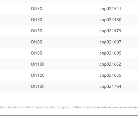
DN50
cnp021541
DN50
cnp021480
DN50
cnp021479
DN80
cnp021607
DN80
cnp021605
DN100
cnp021632
DN100
cnp021635
DN100
cnp021764
е производителя или в документации к продукту. В таблице представлены основные характ