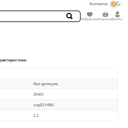
Контакты
Избранное
Корзина
Войти
рактеристики
без артикула
DN65
cnp021486
2.2