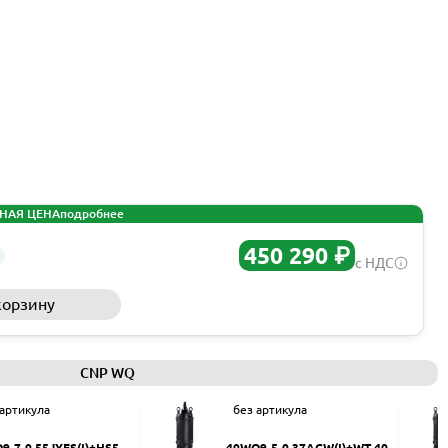
НАЯ ЦЕНА
подробнее
450 290 ₽
с НДС
корзину
Запросить КП
CNP WQ
 артикула
без артикула
9-7-0.55JYES(I)+HS50
40WQ9-5-0.37ACW(I)+WT-40