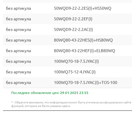
без артикула
50WQD9-22-2.2ES(I)+HS50WQ
без артикула
50WQD9-22-2.2EF(I)
без артикула
50WQD9-22-2.2AC(I)
без артикула
80WQ80-43-22HES(I)+HS80WQ
без артикула
80WQ80-43-22HEF(I)+ELB80WQ
без артикула
100WQ70-18-7.5JYAC(I)
без артикула
100WQ75-12-4JYAC(I)
без артикула
100WQ70-18-7.5JYAC(I)+TOS-100
Последнее обновление цен:
29.01.2025 23:55
* - Обратите внимание, что информация может быть уточнена на официальном сайт
функций, которые не были указаны здесь