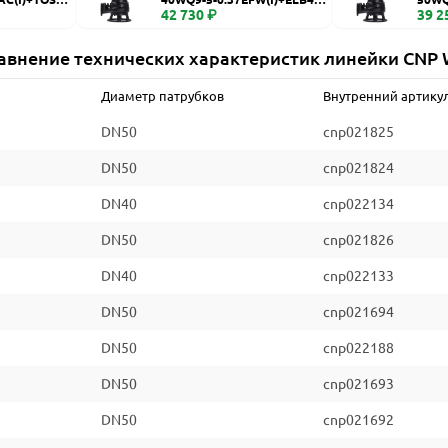
WQ
42 730 ₽
WQ
39 2
авнение технических характеристик линейки CNP
Диаметр патрубков
Внутренний артику
DN50
cnp021825
DN50
cnp021824
DN40
cnp022134
DN50
cnp021826
DN40
cnp022133
DN50
cnp021694
DN50
cnp022188
DN50
cnp021693
DN50
cnp021692