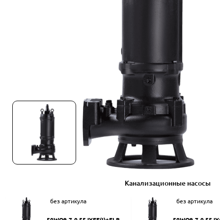
Канализационные насосы
без артикула
без артикула
50WQ9-7-0.55JYEF(I)+ELB50
50WQ9-7-0.55JY