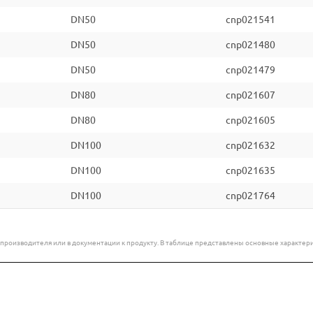
DN50
cnp021541
DN50
cnp021480
DN50
cnp021479
DN80
cnp021607
DN80
cnp021605
DN100
cnp021632
DN100
cnp021635
DN100
cnp021764
е производителя или в документации к продукту. В таблице представлены основные характ