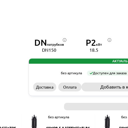
DN
P2
патрубков
кВт
DN150
18.5
АКТУАЛЬ
без артикула
Доступен для заказа
Добавить в 
Доставка
Оплата
без артикула
без
AC(I)+TOS-5
40WQ9-5-0.37EFW(I)+ELB40
50WQ