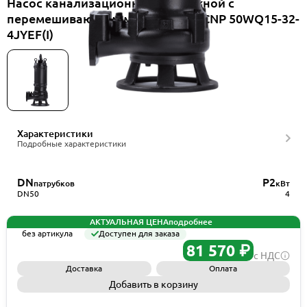
Насос канализационный погружной с
перемешивающим механизмом CNP 50WQ15-32-
4JYEF(I)
Характеристики
Подробные характеристики
DN
P2
патрубков
кВт
DN50
4
АКТУАЛЬНАЯ ЦЕНА
подробнее
без артикула
Доступен для заказа
81 570 ₽
с НДС
Доставка
Оплата
Добавить в корзину
Запросить КП