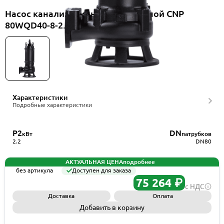
Насос канализационный погружной CNP
80WQD40-8-2.2ES(I)
Характеристики
Подробные характеристики
P2
DN
кВт
патрубков
2.2
DN80
АКТУАЛЬНАЯ ЦЕНА
подробнее
без артикула
Доступен для заказа
75 264 ₽
с НДС
Доставка
Оплата
Добавить в корзину
Запросить КП