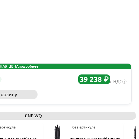
НАЯ ЦЕНА
подробнее
39 238 ₽
с НДС
корзину
Запросить КП
CNP WQ
 артикула
без артикула
9-7-0.55JYES(I)+HS50
40WQ9-5-0.37ACW(I)+WT-40