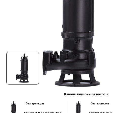
Канализационные насосы
без артикула
без артикула
50WQ9-7-0.55JYEF(I)+ELB50
50WQ9-7-0.55JY