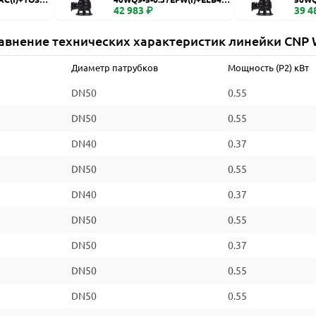
WQ
42 983 ₽
WQ
39 4
авнение технических характеристик линейки CNP
Диаметр патрубков
Мощность (P2) кВт
DN50
0.55
DN50
0.55
DN40
0.37
DN50
0.55
DN40
0.37
DN50
0.55
DN50
0.37
DN50
0.55
DN50
0.55