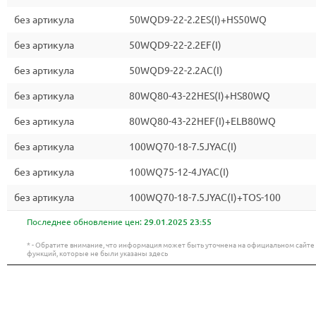
без артикула
50WQD9-22-2.2ES(I)+HS50WQ
без артикула
50WQD9-22-2.2EF(I)
без артикула
50WQD9-22-2.2AC(I)
без артикула
80WQ80-43-22HES(I)+HS80WQ
без артикула
80WQ80-43-22HEF(I)+ELB80WQ
без артикула
100WQ70-18-7.5JYAC(I)
без артикула
100WQ75-12-4JYAC(I)
без артикула
100WQ70-18-7.5JYAC(I)+TOS-100
Последнее обновление цен:
29.01.2025 23:55
* - Обратите внимание, что информация может быть уточнена на официальном сайт
функций, которые не были указаны здесь