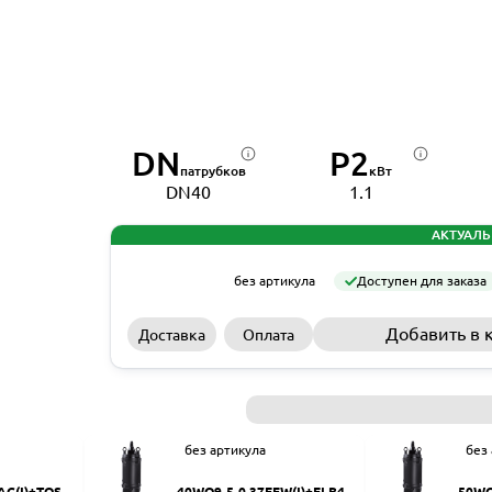
DN
P2
патрубков
кВт
DN40
1.1
АКТУАЛЬ
без артикула
Доступен для заказа
Добавить в 
Доставка
Оплата
без артикула
без
AC(I)+TOS-5
40WQ9-5-0.37EFW(I)+ELB40
50WQ