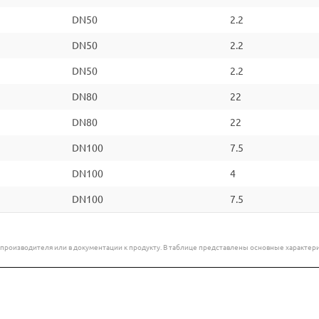
DN50
2.2
DN50
2.2
DN50
2.2
DN80
22
DN80
22
DN100
7.5
DN100
4
DN100
7.5
е производителя или в документации к продукту. В таблице представлены основные характ