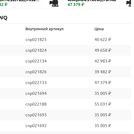
82 ₽
47 379 ₽
 WQ
Внутренний артикул
Цена
cnp021825
40 622 ₽
cnp021824
49 658 ₽
cnp022134
42 983 ₽
cnp021826
39 482 ₽
cnp022133
47 379 ₽
cnp021694
35 005 ₽
cnp022188
55 031 ₽
cnp021693
35 005 ₽
cnp021692
35 005 ₽