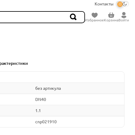
Контакты
Избранное
Корзина
Войти
рактеристики
без артикула
DN40
1.1
cnp021910