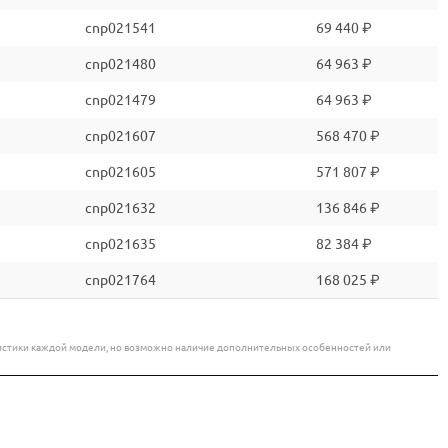
cnp021541
69 440 ₽
cnp021480
64 963 ₽
cnp021479
64 963 ₽
cnp021607
568 470 ₽
cnp021605
571 807 ₽
cnp021632
136 846 ₽
cnp021635
82 384 ₽
cnp021764
168 025 ₽
еристики каждой модели, но возможно наличие дополнительных особенностей или