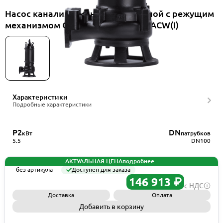
Насос канализационный погружной с режущим
механизмом CNP 100WQ65-15-5.5ACW(I)
Характеристики
Подробные характеристики
P2
DN
кВт
патрубков
5.5
DN100
АКТУАЛЬНАЯ ЦЕНА
подробнее
без артикула
Доступен для заказа
146 913 ₽
с НДС
Доставка
Оплата
Добавить в корзину
Запросить КП