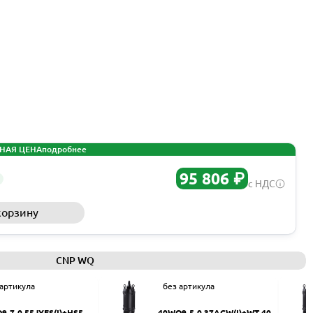
НАЯ ЦЕНА
подробнее
95 806 ₽
с НДС
корзину
Запросить КП
CNP WQ
 артикула
без артикула
9-7-0.55JYES(I)+HS50
40WQ9-5-0.37ACW(I)+WT-40