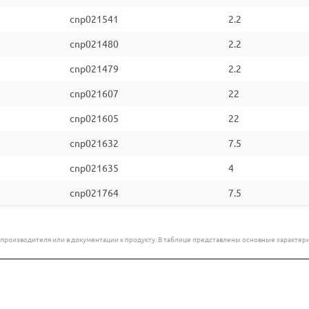
cnp021541
2.2
cnp021480
2.2
cnp021479
2.2
cnp021607
22
cnp021605
22
cnp021632
7.5
cnp021635
4
cnp021764
7.5
е производителя или в документации к продукту. В таблице представлены основные характ