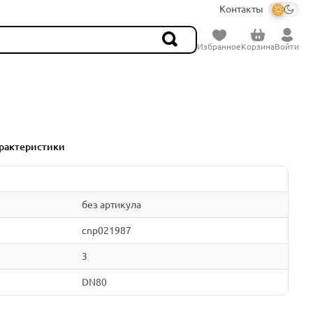
Контакты
Избранное
Корзина
Войти
рактеристики
без артикула
cnp021987
3
DN80