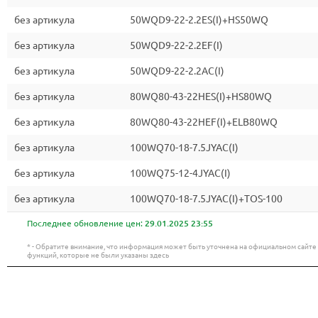
без артикула
50WQD9-22-2.2ES(I)+HS50WQ
без артикула
50WQD9-22-2.2EF(I)
без артикула
50WQD9-22-2.2AC(I)
без артикула
80WQ80-43-22HES(I)+HS80WQ
без артикула
80WQ80-43-22HEF(I)+ELB80WQ
без артикула
100WQ70-18-7.5JYAC(I)
без артикула
100WQ75-12-4JYAC(I)
без артикула
100WQ70-18-7.5JYAC(I)+TOS-100
Последнее обновление цен:
29.01.2025 23:55
* - Обратите внимание, что информация может быть уточнена на официальном сайт
функций, которые не были указаны здесь