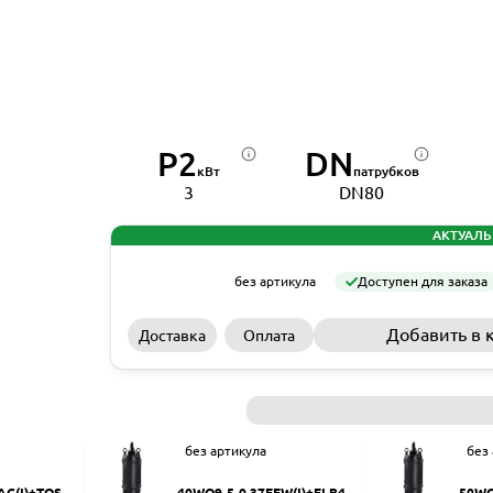
P2
DN
кВт
патрубков
3
DN80
АКТУАЛЬ
без артикула
Доступен для заказа
Добавить в 
Доставка
Оплата
без артикула
без
AC(I)+TOS-5
40WQ9-5-0.37EFW(I)+ELB40
50WQ