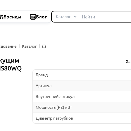
Бренды
Блог
удование
Каталог
Главная
ежущим
Ха
+HS80WQ
Бренд
Артикул
Внутренний артикул
Мощность (P2) кВт
Диаметр патрубков