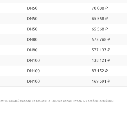
DN50
70 088 ₽
DN50
65 568 ₽
DN50
65 568 ₽
DN80
573 768 ₽
DN80
577 137 ₽
DN100
138 121 ₽
DN100
83 152 ₽
DN100
169 591 ₽
еристики каждой модели, но возможно наличие дополнительных особенностей или