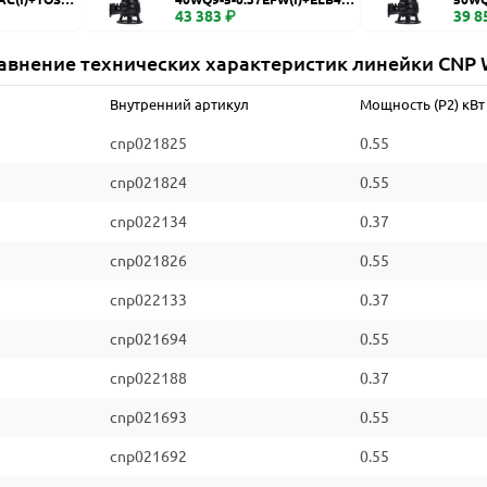
WQ
43 383 ₽
WQ
39 8
авнение технических характеристик линейки CNP
Внутренний артикул
Мощность (P2) кВт
cnp021825
0.55
cnp021824
0.55
cnp022134
0.37
cnp021826
0.55
cnp022133
0.37
cnp021694
0.55
cnp022188
0.37
cnp021693
0.55
cnp021692
0.55