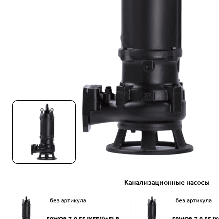
Канализационные насосы
без артикула
без артикула
50WQ9-7-0.55JYEF(I)+ELB50
50WQ9-7-0.55JY