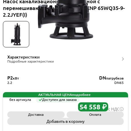
Насос канализационный погружной с
перемешивающим механизмом CNP 65WQ35-9-
2.2JYEF(I)
Характеристики
Подробные характеристики
P2
DN
кВт
патрубков
2.2
DN65
АКТУАЛЬНАЯ ЦЕНА
подробнее
без артикула
Доступен для заказа
54 558 ₽
с НДС
Доставка
Оплата
Добавить в корзину
Запросить КП