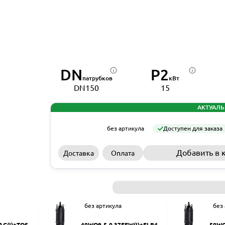
DN
P2
патрубков
кВт
DN150
15
АКТУАЛЬ
без артикула
Доступен для заказа
Добавить в 
Доставка
Оплата
без артикула
без
AC(I)+TOS-5
40WQ9-5-0.37EFW(I)+ELB40
50WQ