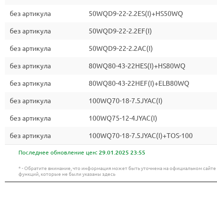
без артикула
50WQD9-22-2.2ES(I)+HS50WQ
без артикула
50WQD9-22-2.2EF(I)
без артикула
50WQD9-22-2.2AC(I)
без артикула
80WQ80-43-22HES(I)+HS80WQ
без артикула
80WQ80-43-22HEF(I)+ELB80WQ
без артикула
100WQ70-18-7.5JYAC(I)
без артикула
100WQ75-12-4JYAC(I)
без артикула
100WQ70-18-7.5JYAC(I)+TOS-100
Последнее обновление цен:
29.01.2025 23:55
* - Обратите внимание, что информация может быть уточнена на официальном сайт
функций, которые не были указаны здесь