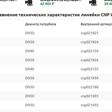
WQ
42 983 ₽
WQ
39 4
авнение технических характеристик линейки CNP
Диаметр патрубков
Внутренний артику
DN50
cnp021825
DN50
cnp021824
DN40
cnp022134
DN50
cnp021826
DN40
cnp022133
DN50
cnp021694
DN50
cnp022188
DN50
cnp021693
DN50
cnp021692