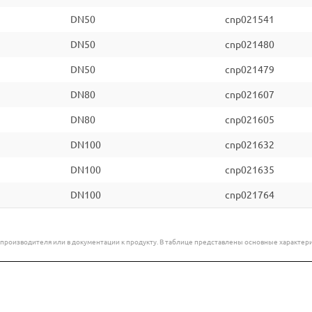
DN50
cnp021541
DN50
cnp021480
DN50
cnp021479
DN80
cnp021607
DN80
cnp021605
DN100
cnp021632
DN100
cnp021635
DN100
cnp021764
е производителя или в документации к продукту. В таблице представлены основные характ