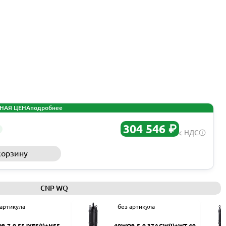
НАЯ ЦЕНА
подробнее
304 546 ₽
с НДС
корзину
Запросить КП
CNP WQ
 артикула
без артикула
9-7-0.55JYES(I)+HS50
40WQ9-5-0.37ACW(I)+WT-40