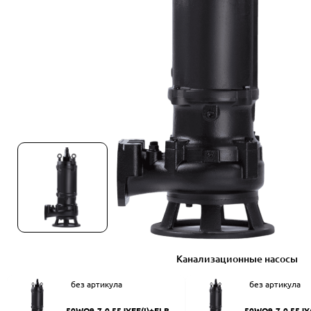
Канализационные насосы
без артикула
без артикула
50WQ9-7-0.55JYEF(I)+ELB50
50WQ9-7-0.55JY