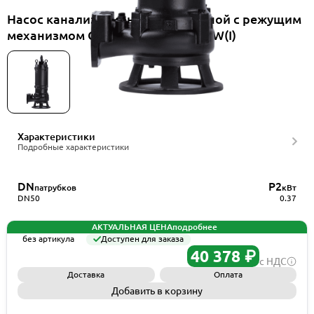
Насос канализационный погружной с режущим
механизмом CNP 50WQ9-5-0.37EFW(I)
Характеристики
Подробные характеристики
DN
P2
патрубков
кВт
DN50
0.37
АКТУАЛЬНАЯ ЦЕНА
подробнее
без артикула
Доступен для заказа
40 378 ₽
с НДС
Доставка
Оплата
Добавить в корзину
Запросить КП