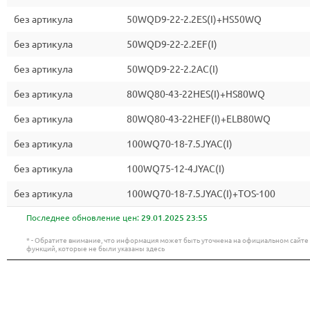
без артикула
50WQD9-22-2.2ES(I)+HS50WQ
без артикула
50WQD9-22-2.2EF(I)
без артикула
50WQD9-22-2.2AC(I)
без артикула
80WQ80-43-22HES(I)+HS80WQ
без артикула
80WQ80-43-22HEF(I)+ELB80WQ
без артикула
100WQ70-18-7.5JYAC(I)
без артикула
100WQ75-12-4JYAC(I)
без артикула
100WQ70-18-7.5JYAC(I)+TOS-100
Последнее обновление цен:
29.01.2025 23:55
* - Обратите внимание, что информация может быть уточнена на официальном сайт
функций, которые не были указаны здесь