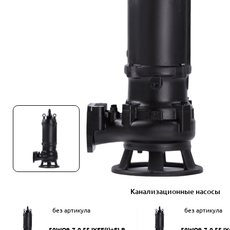
Канализационные насосы
без артикула
без артикула
50WQ9-7-0.55JYEF(I)+ELB50
50WQ9-7-0.55JY