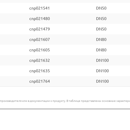
cnp021541
DN50
cnp021480
DN50
cnp021479
DN50
cnp021607
DN80
cnp021605
DN80
cnp021632
DN100
cnp021635
DN100
cnp021764
DN100
е производителя или в документации к продукту. В таблице представлены основные характ