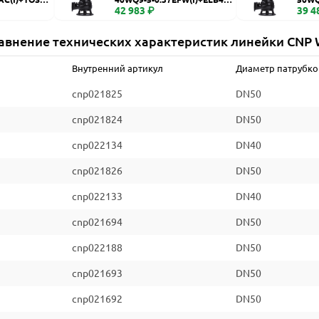
WQ
42 983 ₽
WQ
39 4
авнение технических характеристик линейки CNP
Внутренний артикул
Диаметр патрубко
cnp021825
DN50
cnp021824
DN50
cnp022134
DN40
cnp021826
DN50
cnp022133
DN40
cnp021694
DN50
cnp022188
DN50
cnp021693
DN50
cnp021692
DN50