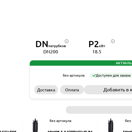
DN
P2
патрубков
кВт
DN200
18.5
АКТУАЛЬ
без артикула
Доступен для заказа
Добавить в 
Доставка
Оплата
без артикула
без
AC(I)+TOS-5
40WQ9-5-0.37EFW(I)+ELB40
50WQ