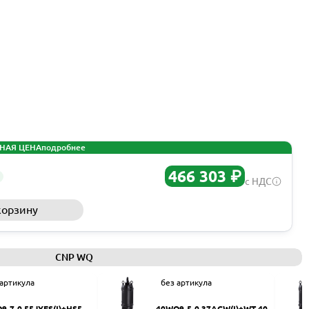
НАЯ ЦЕНА
подробнее
466 303 ₽
с НДС
корзину
Запросить КП
CNP WQ
 артикула
без артикула
9-7-0.55JYES(I)+HS50
40WQ9-5-0.37ACW(I)+WT-40