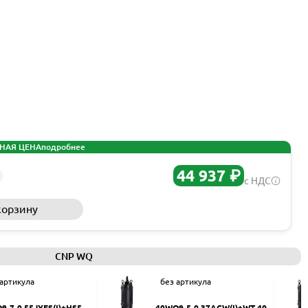
НАЯ ЦЕНА
подробнее
44 937 ₽
с НДС
корзину
Запросить КП
CNP WQ
 артикула
без артикула
9-7-0.55JYES(I)+HS50
40WQ9-5-0.37ACW(I)+WT-40