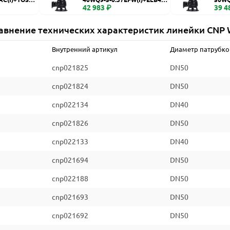
WQ
42 983 ₽
WQ
39 4
авнение технических характеристик линейки CNP
Внутренний артикул
Диаметр патрубко
cnp021825
DN50
cnp021824
DN50
cnp022134
DN40
cnp021826
DN50
cnp022133
DN40
cnp021694
DN50
cnp022188
DN50
cnp021693
DN50
cnp021692
DN50