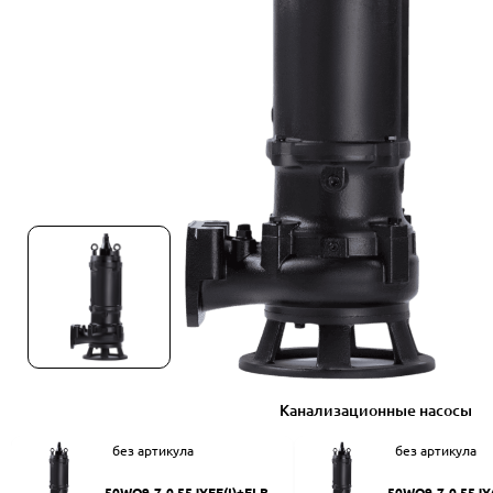
Канализационные насосы
без артикула
без артикула
50WQ9-7-0.55JYEF(I)+ELB50
50WQ9-7-0.55JY