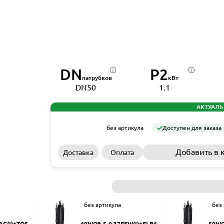
DN
P2
патрубков
кВт
DN50
1.1
АКТУАЛЬ
без артикула
Доступен для заказа
Добавить в 
Доставка
Оплата
без артикула
без
AC(I)+TOS-5
40WQ9-5-0.37EFW(I)+ELB40
50WQ