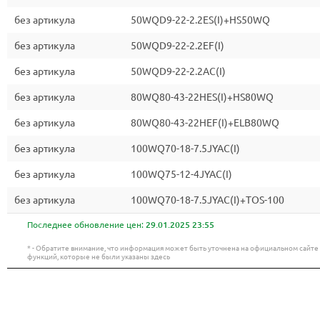
без артикула
50WQD9-22-2.2ES(I)+HS50WQ
без артикула
50WQD9-22-2.2EF(I)
без артикула
50WQD9-22-2.2AC(I)
без артикула
80WQ80-43-22HES(I)+HS80WQ
без артикула
80WQ80-43-22HEF(I)+ELB80WQ
без артикула
100WQ70-18-7.5JYAC(I)
без артикула
100WQ75-12-4JYAC(I)
без артикула
100WQ70-18-7.5JYAC(I)+TOS-100
Последнее обновление цен:
29.01.2025 23:55
* - Обратите внимание, что информация может быть уточнена на официальном сайт
функций, которые не были указаны здесь