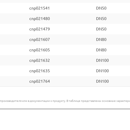
cnp021541
DN50
cnp021480
DN50
cnp021479
DN50
cnp021607
DN80
cnp021605
DN80
cnp021632
DN100
cnp021635
DN100
cnp021764
DN100
е производителя или в документации к продукту. В таблице представлены основные характ