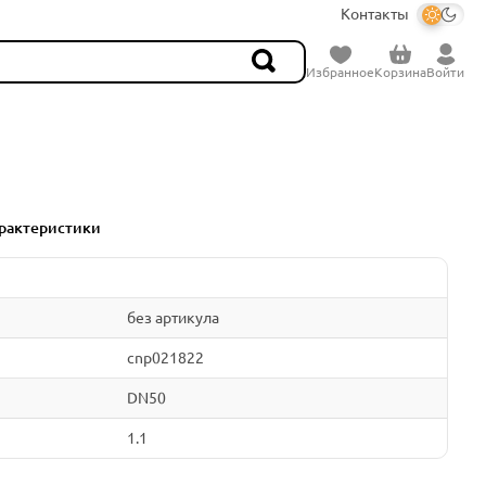
Контакты
Избранное
Корзина
Войти
рактеристики
без артикула
cnp021822
DN50
1.1