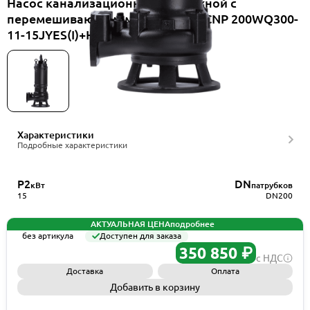
Насос канализационный погружной с
перемешивающим механизмом CNP 200WQ300-
11-15JYES(I)+HS200WQ
Характеристики
Подробные характеристики
P2
DN
кВт
патрубков
15
DN200
АКТУАЛЬНАЯ ЦЕНА
подробнее
без артикула
Доступен для заказа
350 850 ₽
с НДС
Доставка
Оплата
Добавить в корзину
Запросить КП