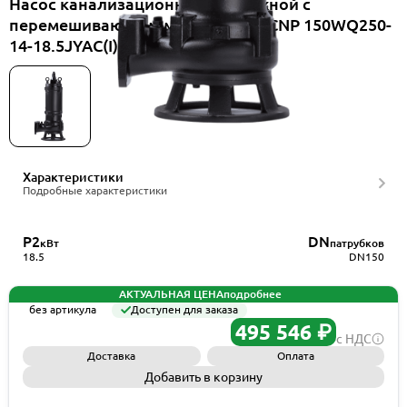
Насос канализационный погружной с
перемешивающим механизмом CNP 150WQ250-
14-18.5JYAC(I)+TOS-150
Характеристики
Подробные характеристики
P2
DN
кВт
патрубков
18.5
DN150
АКТУАЛЬНАЯ ЦЕНА
подробнее
без артикула
Доступен для заказа
495 546 ₽
с НДС
Доставка
Оплата
Добавить в корзину
Запросить КП