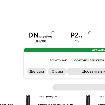
DN
P2
патрубков
кВт
DN200
15
АКТУАЛЬ
без артикула
Доступен для заказа
Добавить в 
Доставка
Оплата
без артикула
без
AC(I)+TOS-5
40WQ9-5-0.37EFW(I)+ELB40
50WQ