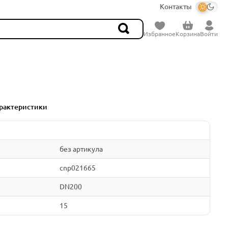
Контакты
Избранное
Корзина
Войти
рактеристики
без артикула
cnp021665
DN200
15