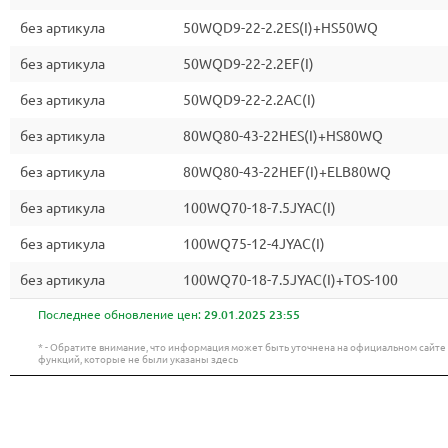
без артикула
50WQD9-22-2.2ES(I)+HS50WQ
без артикула
50WQD9-22-2.2EF(I)
без артикула
50WQD9-22-2.2AC(I)
без артикула
80WQ80-43-22HES(I)+HS80WQ
без артикула
80WQ80-43-22HEF(I)+ELB80WQ
без артикула
100WQ70-18-7.5JYAC(I)
без артикула
100WQ75-12-4JYAC(I)
без артикула
100WQ70-18-7.5JYAC(I)+TOS-100
Последнее обновление цен:
29.01.2025 23:55
* - Обратите внимание, что информация может быть уточнена на официальном сайт
функций, которые не были указаны здесь