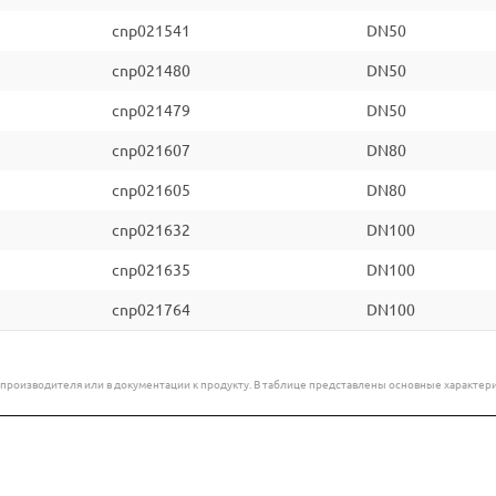
cnp021541
DN50
cnp021480
DN50
cnp021479
DN50
cnp021607
DN80
cnp021605
DN80
cnp021632
DN100
cnp021635
DN100
cnp021764
DN100
е производителя или в документации к продукту. В таблице представлены основные характ