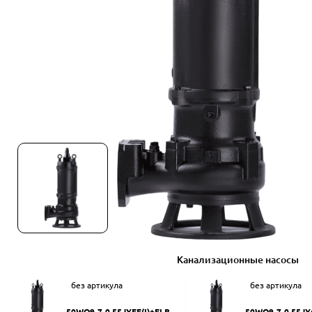
Канализационные насосы
без артикула
без артикула
50WQ9-7-0.55JYEF(I)+ELB50
50WQ9-7-0.55JY