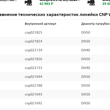
WQ
42 983 ₽
WQ
39 4
авнение технических характеристик линейки CNP
Внутренний артикул
Диаметр патрубко
cnp021825
DN50
cnp021824
DN50
cnp022134
DN40
cnp021826
DN50
cnp022133
DN40
cnp021694
DN50
cnp022188
DN50
cnp021693
DN50
cnp021692
DN50