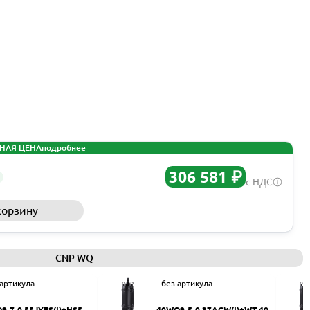
НАЯ ЦЕНА
подробнее
306 581 ₽
с НДС
корзину
Запросить КП
CNP WQ
 артикула
без артикула
9-7-0.55JYES(I)+HS50
40WQ9-5-0.37ACW(I)+WT-40