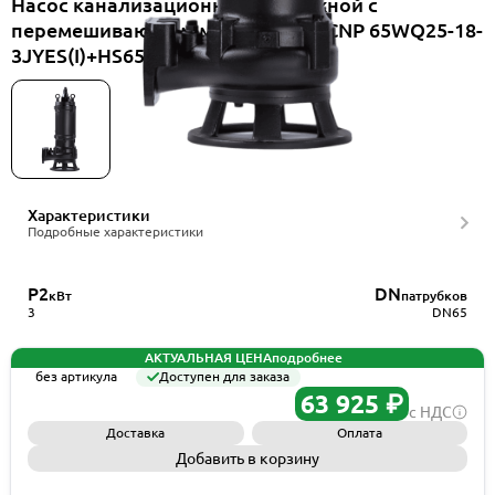
Насос канализационный погружной с
перемешивающим механизмом CNP 65WQ25-18-
3JYES(I)+HS65WQ
Характеристики
Подробные характеристики
P2
DN
кВт
патрубков
3
DN65
АКТУАЛЬНАЯ ЦЕНА
подробнее
без артикула
Доступен для заказа
63 925 ₽
с НДС
Доставка
Оплата
Добавить в корзину
Запросить КП