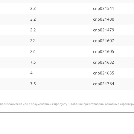
2.2
cnp021541
2.2
cnp021480
2.2
cnp021479
22
cnp021607
22
cnp021605
7.5
cnp021632
4
cnp021635
7.5
cnp021764
е производителя или в документации к продукту. В таблице представлены основные характ