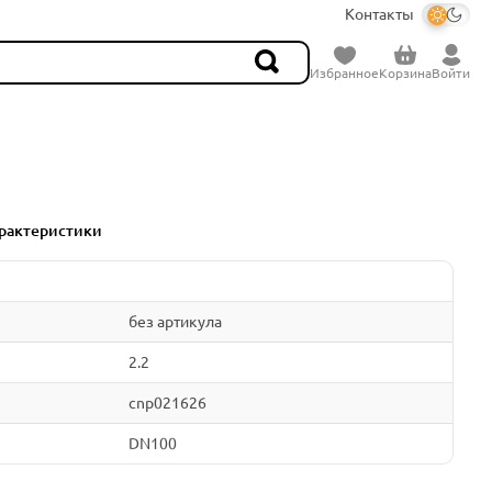
Контакты
Избранное
Корзина
Войти
рактеристики
без артикула
2.2
cnp021626
DN100