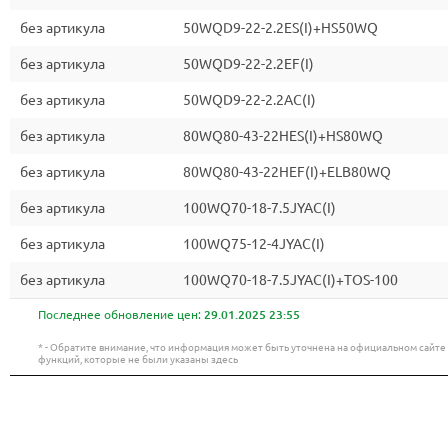
без артикула
50WQD9-22-2.2ES(I)+HS50WQ
без артикула
50WQD9-22-2.2EF(I)
без артикула
50WQD9-22-2.2AC(I)
без артикула
80WQ80-43-22HES(I)+HS80WQ
без артикула
80WQ80-43-22HEF(I)+ELB80WQ
без артикула
100WQ70-18-7.5JYAC(I)
без артикула
100WQ75-12-4JYAC(I)
без артикула
100WQ70-18-7.5JYAC(I)+TOS-100
Последнее обновление цен:
29.01.2025 23:55
* - Обратите внимание, что информация может быть уточнена на официальном сайт
функций, которые не были указаны здесь