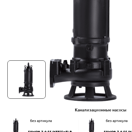
Канализационные насосы
без артикула
без артикула
50WQ9-7-0.55JYEF(I)+ELB50
50WQ9-7-0.55JY