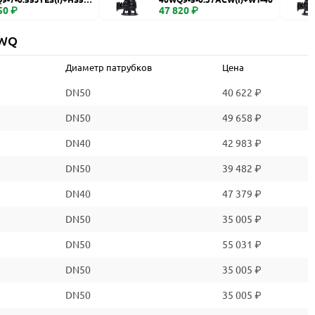
50 ₽
47 820 ₽
 WQ
Диаметр патрубков
Цена
DN50
40 622 ₽
DN50
49 658 ₽
DN40
42 983 ₽
DN50
39 482 ₽
DN40
47 379 ₽
DN50
35 005 ₽
DN50
55 031 ₽
DN50
35 005 ₽
DN50
35 005 ₽