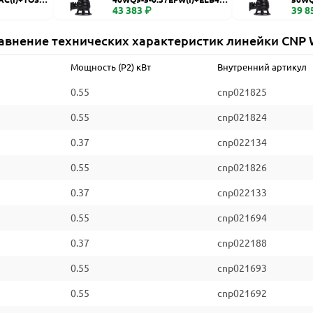
WQ
43 383 ₽
WQ
39 8
авнение технических характеристик линейки CNP
Мощность (P2) кВт
Внутренний артикул
0.55
cnp021825
0.55
cnp021824
0.37
cnp022134
0.55
cnp021826
0.37
cnp022133
0.55
cnp021694
0.37
cnp022188
0.55
cnp021693
0.55
cnp021692