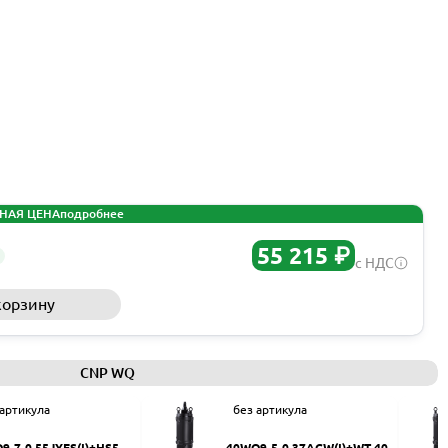
НАЯ ЦЕНА
подробнее
55 215 ₽
с НДС
корзину
Запросить КП
CNP WQ
 артикула
без артикула
9-7-0.55JYES(I)+HS50
40WQ9-5-0.37ACW(I)+WT-40