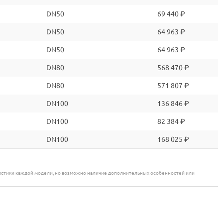
DN50
69 440 ₽
DN50
64 963 ₽
DN50
64 963 ₽
DN80
568 470 ₽
DN80
571 807 ₽
DN100
136 846 ₽
DN100
82 384 ₽
DN100
168 025 ₽
еристики каждой модели, но возможно наличие дополнительных особенностей или