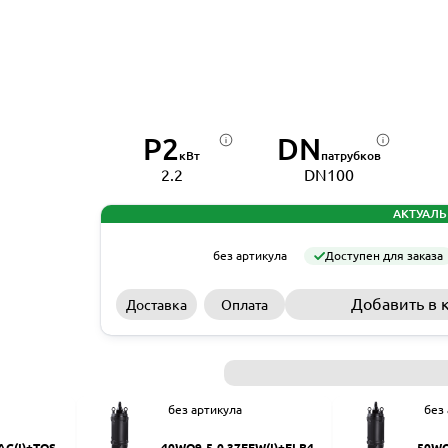
P2
DN
кВт
патрубков
2.2
DN100
АКТУАЛЬ
без артикула
Доступен для заказа
Добавить в 
Доставка
Оплата
без артикула
без
AC(I)+TOS-5
40WQ9-5-0.37EFW(I)+ELB40
50WQ