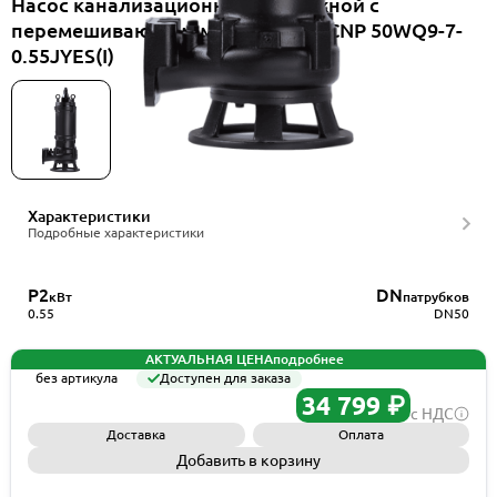
Насос канализационный погружной с
перемешивающим механизмом CNP 50WQ9-7-
0.55JYES(I)
Характеристики
Подробные характеристики
P2
DN
кВт
патрубков
0.55
DN50
АКТУАЛЬНАЯ ЦЕНА
подробнее
без артикула
Доступен для заказа
34 799 ₽
с НДС
Доставка
Оплата
Добавить в корзину
Запросить КП