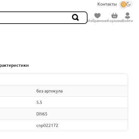
Контакты
Избранное
Корзина
Войти
рактеристики
без артикула
5.5
DN65
cnp022172