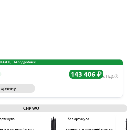
НАЯ ЦЕНА
подробнее
143 406 ₽
с НДС
корзину
Запросить КП
CNP WQ
 артикула
без артикула
9-7-0.55JYES(I)+HS50
40WQ9-5-0.37ACW(I)+WT-40