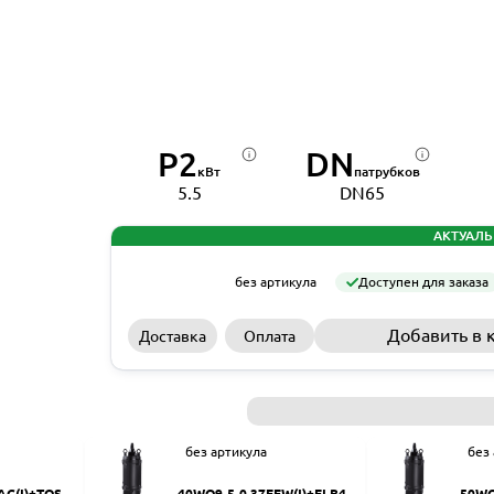
P2
DN
кВт
патрубков
5.5
DN65
АКТУАЛЬ
без артикула
Доступен для заказа
Добавить в 
Доставка
Оплата
без артикула
без
AC(I)+TOS-5
40WQ9-5-0.37EFW(I)+ELB40
50WQ