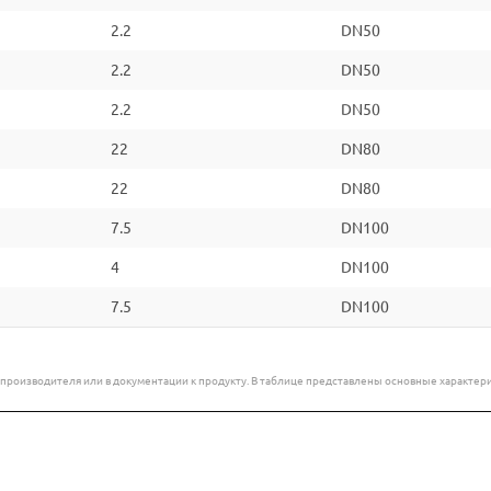
2.2
DN50
2.2
DN50
2.2
DN50
22
DN80
22
DN80
7.5
DN100
4
DN100
7.5
DN100
е производителя или в документации к продукту. В таблице представлены основные характ