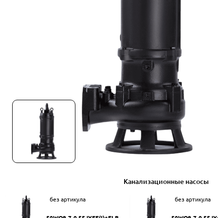
Канализационные насосы
без артикула
без артикула
50WQ9-7-0.55JYEF(I)+ELB50
50WQ9-7-0.55JY