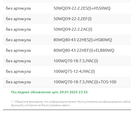
без артикула
50WQD9-22-2.2ES(I)+HS50WQ
без артикула
50WQD9-22-2.2EF(I)
без артикула
50WQD9-22-2.2AC(I)
без артикула
80WQ80-43-22HES(I)+HS80WQ
без артикула
80WQ80-43-22HEF(I)+ELB80WQ
без артикула
100WQ70-18-7.5JYAC(I)
без артикула
100WQ75-12-4JYAC(I)
без артикула
100WQ70-18-7.5JYAC(I)+TOS-100
Последнее обновление цен:
29.01.2025 23:55
* - Обратите внимание, что информация может быть уточнена на официальном сайт
функций, которые не были указаны здесь