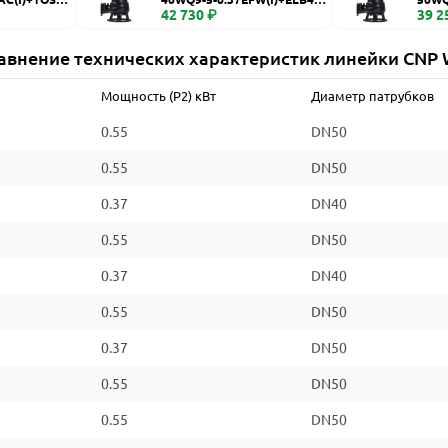
WQ
42 730 ₽
WQ
39 2
авнение технических характеристик линейки CNP
Мощность (P2) кВт
Диаметр патрубков
0.55
DN50
0.55
DN50
0.37
DN40
0.55
DN50
0.37
DN40
0.55
DN50
0.37
DN50
0.55
DN50
0.55
DN50