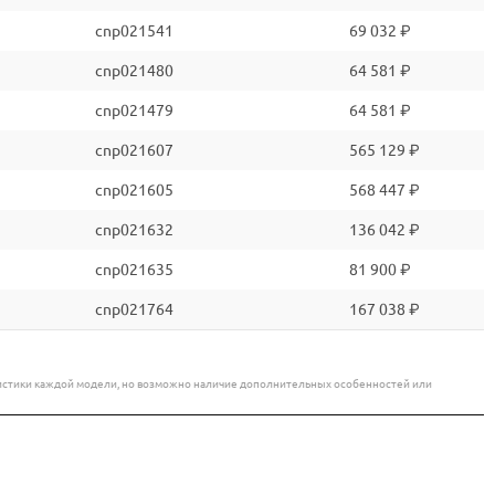
cnp021541
69 032 ₽
cnp021480
64 581 ₽
cnp021479
64 581 ₽
cnp021607
565 129 ₽
cnp021605
568 447 ₽
cnp021632
136 042 ₽
cnp021635
81 900 ₽
cnp021764
167 038 ₽
еристики каждой модели, но возможно наличие дополнительных особенностей или