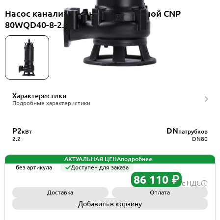
Насос канализационный погружной CNP
80WQD40-8-2.2EF(I)+ELB80WQ
Характеристики
Подробные характеристики
P2
DN
кВт
патрубков
2.2
DN80
АКТУАЛЬНАЯ ЦЕНА
подробнее
без артикула
Доступен для заказа
86 110 ₽
с НДС
Доставка
Оплата
Добавить в корзину
Запросить КП