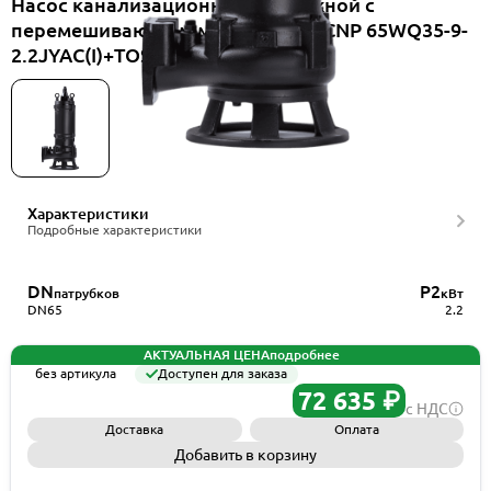
Насос канализационный погружной с
перемешивающим механизмом CNP 65WQ35-9-
2.2JYAC(I)+TOS-65
Характеристики
Подробные характеристики
DN
P2
патрубков
кВт
DN65
2.2
АКТУАЛЬНАЯ ЦЕНА
подробнее
без артикула
Доступен для заказа
72 635 ₽
с НДС
Доставка
Оплата
Добавить в корзину
Запросить КП