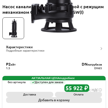
Насос канализационный погружной с режущим
механизмом CNP 65WQ25-10-1.5ESW(I)
Характеристики
Подробные характеристики
P2
DN
кВт
патрубков
1.5
DN65
АКТУАЛЬНАЯ ЦЕНА
подробнее
без артикула
Доступен для заказа
55 922 ₽
с НДС
Доставка
Оплата
Добавить в корзину
Запросить КП