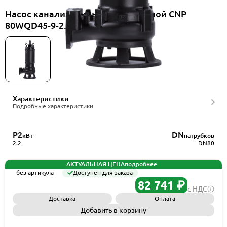
Насос канализационный погружной CNP
80WQD45-9-2.2ES(I)+HS80WQ
Характеристики
Подробные характеристики
P2
DN
кВт
патрубков
2.2
DN80
АКТУАЛЬНАЯ ЦЕНА
подробнее
без артикула
Доступен для заказа
82 741 ₽
с НДС
Доставка
Оплата
Добавить в корзину
Запросить КП