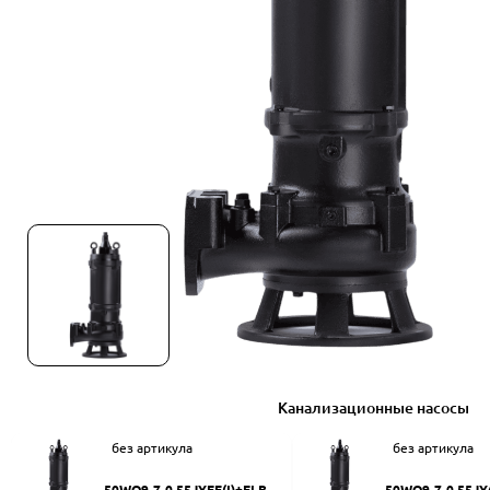
Канализационные насосы
без артикула
без артикула
50WQ9-7-0.55JYEF(I)+ELB50
50WQ9-7-0.55JY