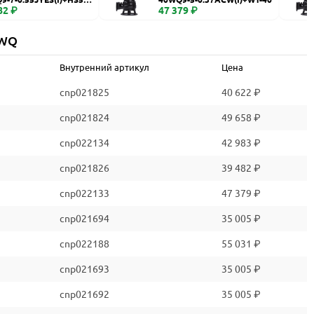
82 ₽
47 379 ₽
 WQ
Внутренний артикул
Цена
cnp021825
40 622 ₽
cnp021824
49 658 ₽
cnp022134
42 983 ₽
cnp021826
39 482 ₽
cnp022133
47 379 ₽
cnp021694
35 005 ₽
cnp022188
55 031 ₽
cnp021693
35 005 ₽
cnp021692
35 005 ₽