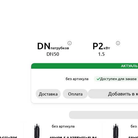
DN
P2
патрубков
кВт
DN50
1.5
АКТУАЛЬ
без артикула
Доступен для заказа
Добавить в 
Доставка
Оплата
без артикула
без
AC(I)+TOS-5
40WQ9-5-0.37EFW(I)+ELB40
50WQ