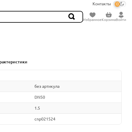
Контакты
Избранное
Корзина
Войти
рактеристики
без артикула
DN50
1.5
cnp021524