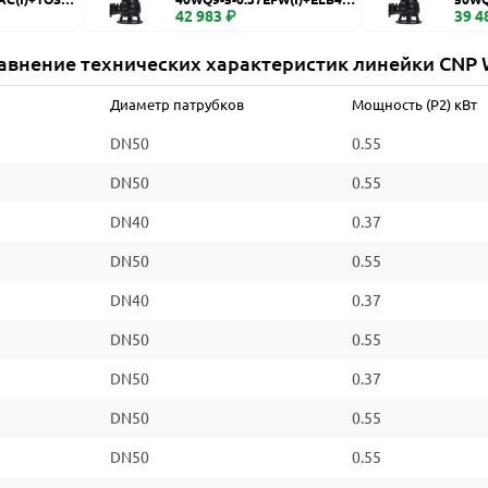
WQ
42 983 ₽
WQ
39 4
авнение технических характеристик линейки CNP
Диаметр патрубков
Мощность (P2) кВт
DN50
0.55
DN50
0.55
DN40
0.37
DN50
0.55
DN40
0.37
DN50
0.55
DN50
0.37
DN50
0.55
DN50
0.55