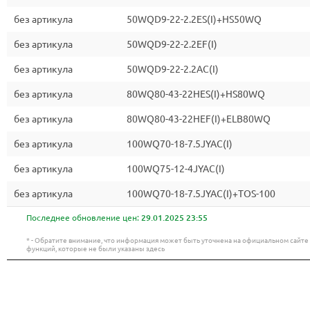
без артикула
50WQD9-22-2.2ES(I)+HS50WQ
без артикула
50WQD9-22-2.2EF(I)
без артикула
50WQD9-22-2.2AC(I)
без артикула
80WQ80-43-22HES(I)+HS80WQ
без артикула
80WQ80-43-22HEF(I)+ELB80WQ
без артикула
100WQ70-18-7.5JYAC(I)
без артикула
100WQ75-12-4JYAC(I)
без артикула
100WQ70-18-7.5JYAC(I)+TOS-100
Последнее обновление цен:
29.01.2025 23:55
* - Обратите внимание, что информация может быть уточнена на официальном сайт
функций, которые не были указаны здесь