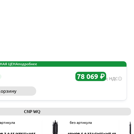
НАЯ ЦЕНА
подробнее
78 069 ₽
с НДС
корзину
Запросить КП
CNP WQ
 артикула
без артикула
9-7-0.55JYES(I)+HS50
40WQ9-5-0.37ACW(I)+WT-40