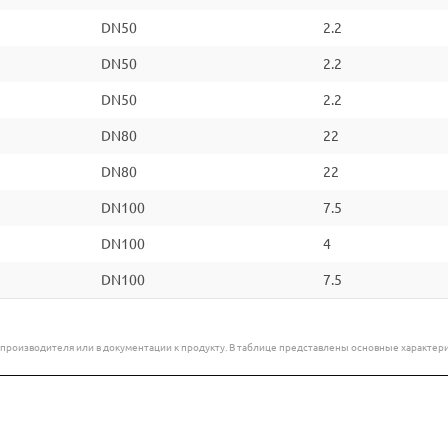
DN50
2.2
DN50
2.2
DN50
2.2
DN80
22
DN80
22
DN100
7.5
DN100
4
DN100
7.5
е производителя или в документации к продукту. В таблице представлены основные характ