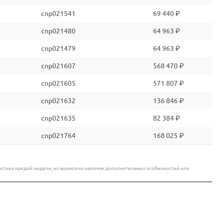
cnp021541
69 440 ₽
cnp021480
64 963 ₽
cnp021479
64 963 ₽
cnp021607
568 470 ₽
cnp021605
571 807 ₽
cnp021632
136 846 ₽
cnp021635
82 384 ₽
cnp021764
168 025 ₽
еристики каждой модели, но возможно наличие дополнительных особенностей или