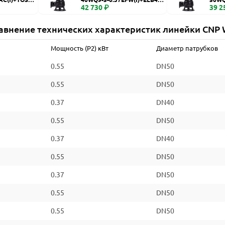
WQ
42 730 ₽
WQ
39 2
авнение технических характеристик линейки CNP
Мощность (P2) кВт
Диаметр патрубков
0.55
DN50
0.55
DN50
0.37
DN40
0.55
DN50
0.37
DN40
0.55
DN50
0.37
DN50
0.55
DN50
0.55
DN50