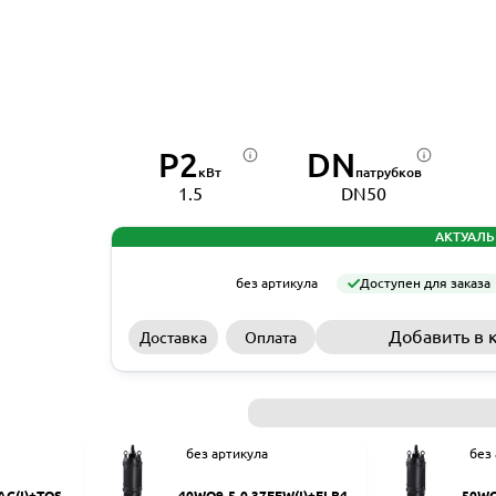
P2
DN
кВт
патрубков
1.5
DN50
АКТУАЛЬ
без артикула
Доступен для заказа
Добавить в 
Доставка
Оплата
без артикула
без
AC(I)+TOS-5
40WQ9-5-0.37EFW(I)+ELB40
50WQ