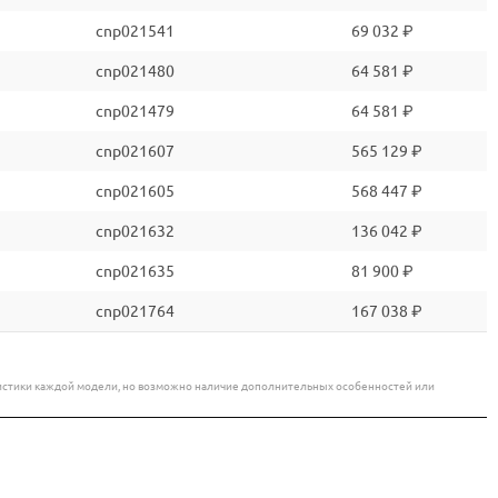
cnp021541
69 032 ₽
cnp021480
64 581 ₽
cnp021479
64 581 ₽
cnp021607
565 129 ₽
cnp021605
568 447 ₽
cnp021632
136 042 ₽
cnp021635
81 900 ₽
cnp021764
167 038 ₽
еристики каждой модели, но возможно наличие дополнительных особенностей или