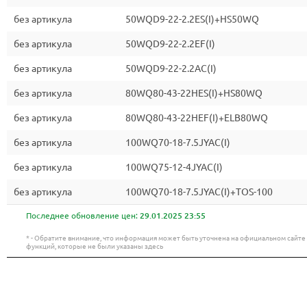
без артикула
50WQD9-22-2.2ES(I)+HS50WQ
без артикула
50WQD9-22-2.2EF(I)
без артикула
50WQD9-22-2.2AC(I)
без артикула
80WQ80-43-22HES(I)+HS80WQ
без артикула
80WQ80-43-22HEF(I)+ELB80WQ
без артикула
100WQ70-18-7.5JYAC(I)
без артикула
100WQ75-12-4JYAC(I)
без артикула
100WQ70-18-7.5JYAC(I)+TOS-100
Последнее обновление цен:
29.01.2025 23:55
* - Обратите внимание, что информация может быть уточнена на официальном сайт
функций, которые не были указаны здесь