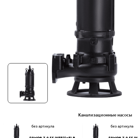
Канализационные насосы
без артикула
без артикула
50WQ9-7-0.55JYEF(I)+ELB50
50WQ9-7-0.55JY