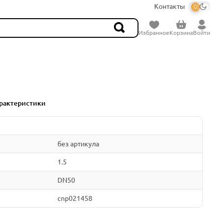
Контакты
Избранное
Корзина
Войти
рактеристики
без артикула
1.5
DN50
cnp021458