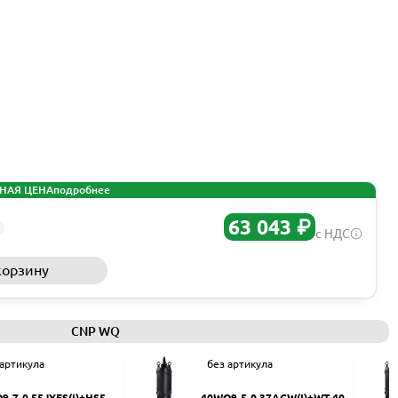
НАЯ ЦЕНА
подробнее
63 043 ₽
с НДС
корзину
Запросить КП
CNP WQ
 артикула
без артикула
9-7-0.55JYES(I)+HS50
40WQ9-5-0.37ACW(I)+WT-40