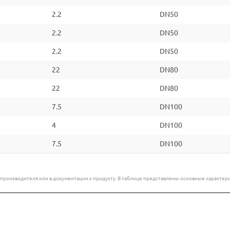
2.2
DN50
2.2
DN50
2.2
DN50
22
DN80
22
DN80
7.5
DN100
4
DN100
7.5
DN100
е производителя или в документации к продукту. В таблице представлены основные характ