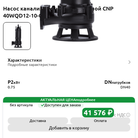
Насос канализационный погружной CNP
40WQD12-10-0.75EF(I)
Характеристики
Подробные характеристики
P2
DN
кВт
патрубков
0.75
DN40
АКТУАЛЬНАЯ ЦЕНА
подробнее
без артикула
Доступен для заказа
41 576 ₽
с НДС
Доставка
Оплата
Добавить в корзину
Запросить КП