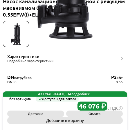
Насос канализационный погружной с режущим
механизмом CNP 50WQ10-7-
0.55EFW(I)+ELB50WQ
Характеристики
Подробные характеристики
DN
P2
патрубков
кВт
DN50
0.55
АКТУАЛЬНАЯ ЦЕНА
подробнее
без артикула
Доступен для заказа
46 076 ₽
с НДС
Доставка
Оплата
Добавить в корзину
Запросить КП