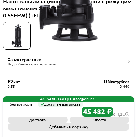
Насос канализационный погружной с режущим
механизмом CNP 40WQ10-7-
0.55EFW(I)+ELB40WQ
Характеристики
Подробные характеристики
P2
DN
кВт
патрубков
0.55
DN40
АКТУАЛЬНАЯ ЦЕНА
подробнее
без артикула
Доступен для заказа
45 482 ₽
с НДС
Доставка
Оплата
Добавить в корзину
Запросить КП