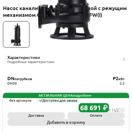
Насос канализационный погружной с режущим
механизмом CNP 50WQ15-18-2.2EFW(I)
Характеристики
Подробные характеристики
DN
P2
патрубков
кВт
DN50
2.2
АКТУАЛЬНАЯ ЦЕНА
подробнее
без артикула
Доступен для заказа
68 691 ₽
с НДС
Доставка
Оплата
Добавить в корзину
Запросить КП