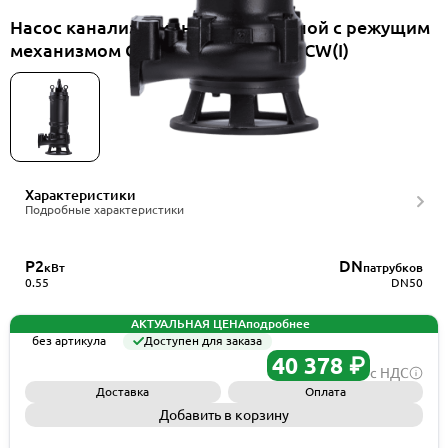
Насос канализационный погружной с режущим
механизмом CNP 50WQ10-7-0.55ACW(I)
Характеристики
Подробные характеристики
P2
DN
кВт
патрубков
0.55
DN50
АКТУАЛЬНАЯ ЦЕНА
подробнее
без артикула
Доступен для заказа
40 378 ₽
с НДС
Доставка
Оплата
Добавить в корзину
Запросить КП