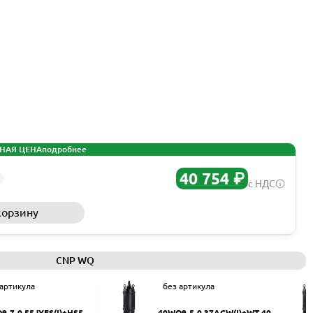
НАЯ ЦЕНА
подробнее
40 754 ₽
с НДС
корзину
Запросить КП
CNP WQ
 артикула
без артикула
9-7-0.55JYES(I)+HS50
40WQ9-5-0.37ACW(I)+WT-40