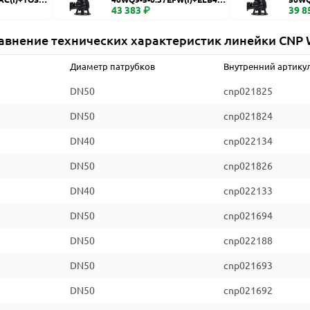
WQ
43 383 ₽
WQ
39 8
авнение технических характеристик линейки CNP
Диаметр патрубков
Внутренний артику
DN50
cnp021825
DN50
cnp021824
DN40
cnp022134
DN50
cnp021826
DN40
cnp022133
DN50
cnp021694
DN50
cnp022188
DN50
cnp021693
DN50
cnp021692