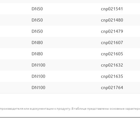
DN50
cnp021541
DN50
cnp021480
DN50
cnp021479
DN80
cnp021607
DN80
cnp021605
DN100
cnp021632
DN100
cnp021635
DN100
cnp021764
е производителя или в документации к продукту. В таблице представлены основные характ