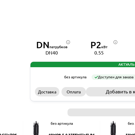
DN
P2
патрубков
кВт
DN40
0.55
АКТУАЛЬ
без артикула
Доступен для заказа
Добавить в 
Доставка
Оплата
без артикула
без
AC(I)+TOS-5
40WQ9-5-0.37EFW(I)+ELB40
50WQ