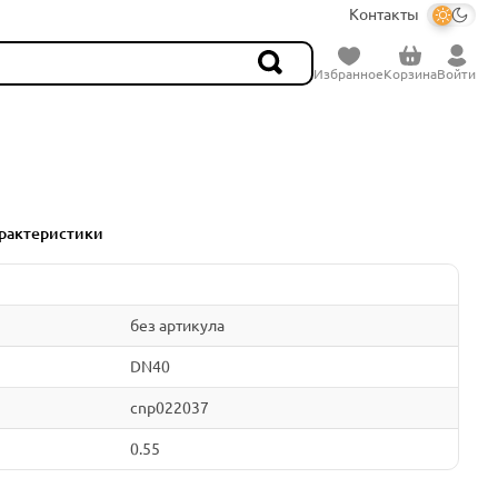
Контакты
Избранное
Корзина
Войти
рактеристики
без артикула
DN40
cnp022037
0.55