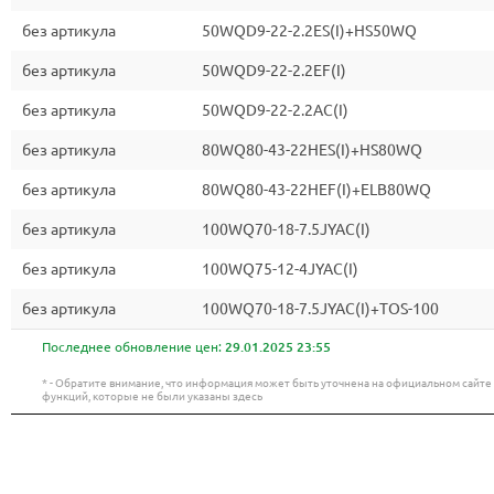
без артикула
50WQD9-22-2.2ES(I)+HS50WQ
без артикула
50WQD9-22-2.2EF(I)
без артикула
50WQD9-22-2.2AC(I)
без артикула
80WQ80-43-22HES(I)+HS80WQ
без артикула
80WQ80-43-22HEF(I)+ELB80WQ
без артикула
100WQ70-18-7.5JYAC(I)
без артикула
100WQ75-12-4JYAC(I)
без артикула
100WQ70-18-7.5JYAC(I)+TOS-100
Последнее обновление цен:
29.01.2025 23:55
* - Обратите внимание, что информация может быть уточнена на официальном сайт
функций, которые не были указаны здесь