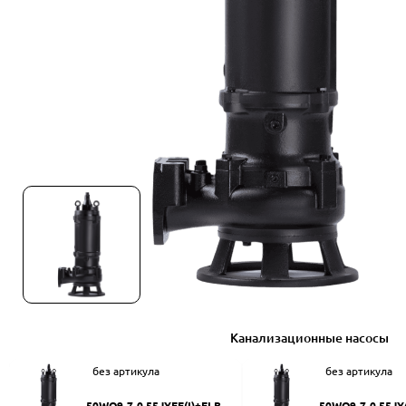
Канализационные насосы
без артикула
без артикула
50WQ9-7-0.55JYEF(I)+ELB50
50WQ9-7-0.55JY