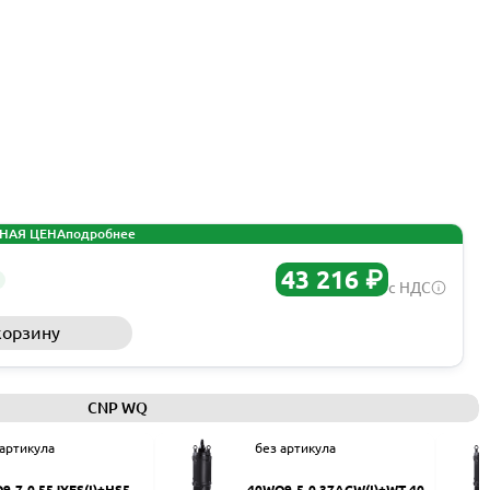
НАЯ ЦЕНА
подробнее
43 216 ₽
с НДС
корзину
Запросить КП
CNP WQ
 артикула
без артикула
9-7-0.55JYES(I)+HS50
40WQ9-5-0.37ACW(I)+WT-40