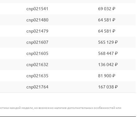
cnp021541
69 032 ₽
cnp021480
64 581 ₽
cnp021479
64 581 ₽
cnp021607
565 129 ₽
cnp021605
568 447 ₽
cnp021632
136 042 ₽
cnp021635
81 900 ₽
cnp021764
167 038 ₽
еристики каждой модели, но возможно наличие дополнительных особенностей или