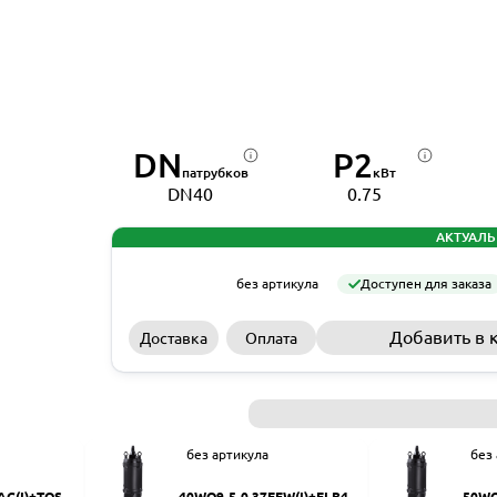
DN
P2
патрубков
кВт
DN40
0.75
АКТУАЛЬ
без артикула
Доступен для заказа
Добавить в 
Доставка
Оплата
без артикула
без
AC(I)+TOS-5
40WQ9-5-0.37EFW(I)+ELB40
50WQ