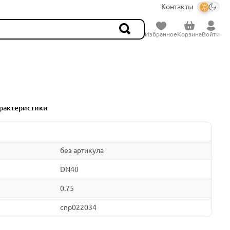
Контакты
Избранное
Корзина
Войти
рактеристики
без артикула
DN40
0.75
cnp022034