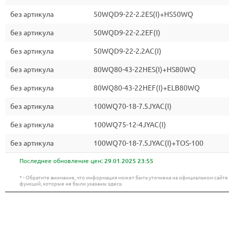
без артикула
50WQD9-22-2.2ES(I)+HS50WQ
без артикула
50WQD9-22-2.2EF(I)
без артикула
50WQD9-22-2.2AC(I)
без артикула
80WQ80-43-22HES(I)+HS80WQ
без артикула
80WQ80-43-22HEF(I)+ELB80WQ
без артикула
100WQ70-18-7.5JYAC(I)
без артикула
100WQ75-12-4JYAC(I)
без артикула
100WQ70-18-7.5JYAC(I)+TOS-100
Последнее обновление цен:
29.01.2025 23:55
* - Обратите внимание, что информация может быть уточнена на официальном сайт
функций, которые не были указаны здесь