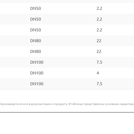
DN50
2.2
DN50
2.2
DN50
2.2
DN80
22
DN80
22
DN100
7.5
DN100
4
DN100
7.5
е производителя или в документации к продукту. В таблице представлены основные характ