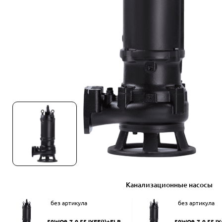
Канализационные насосы
без артикула
без артикула
50WQ9-7-0.55JYEF(I)+ELB50
50WQ9-7-0.55JY