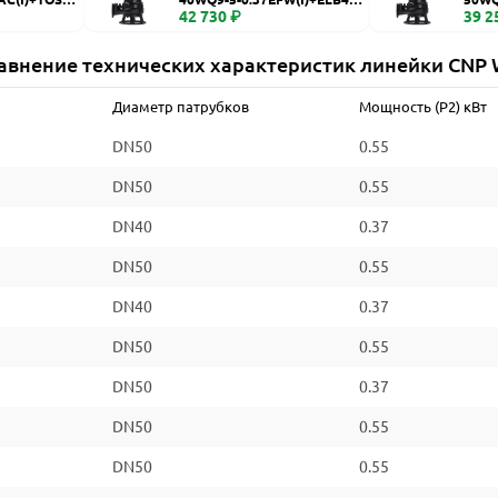
WQ
42 730 ₽
WQ
39 2
авнение технических характеристик линейки CNP
Диаметр патрубков
Мощность (P2) кВт
DN50
0.55
DN50
0.55
DN40
0.37
DN50
0.55
DN40
0.37
DN50
0.55
DN50
0.37
DN50
0.55
DN50
0.55