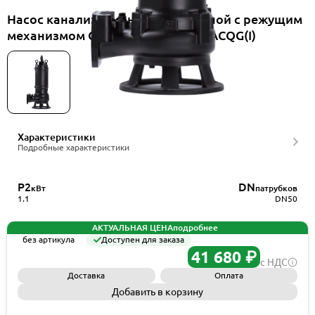
Насос канализационный погружной с режущим
механизмом CNP 50WQ10-15-1.1/ACQG(I)
Характеристики
Подробные характеристики
P2
DN
кВт
патрубков
1.1
DN50
АКТУАЛЬНАЯ ЦЕНА
подробнее
без артикула
Доступен для заказа
41 680 ₽
с НДС
Доставка
Оплата
Добавить в корзину
Запросить КП