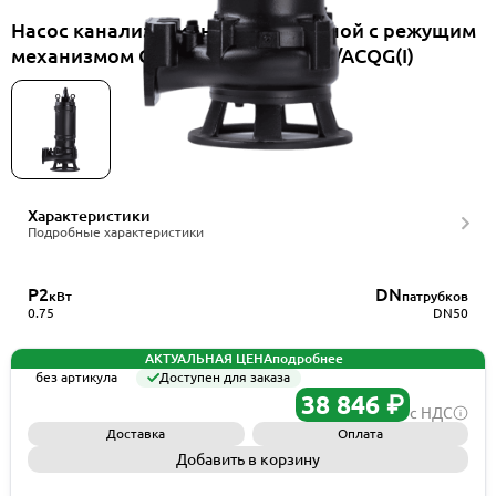
Насос канализационный погружной с режущим
механизмом CNP 50WQ10-10-0.75/ACQG(I)
Характеристики
Подробные характеристики
P2
DN
кВт
патрубков
0.75
DN50
АКТУАЛЬНАЯ ЦЕНА
подробнее
без артикула
Доступен для заказа
38 846 ₽
с НДС
Доставка
Оплата
Добавить в корзину
Запросить КП