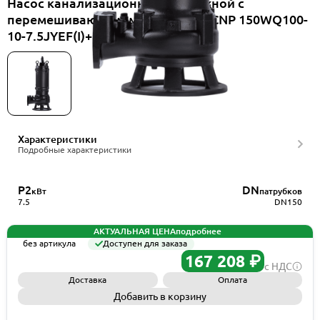
Насос канализационный погружной с
перемешивающим механизмом CNP 150WQ100-
10-7.5JYEF(I)+ELB150WQ
Характеристики
Подробные характеристики
P2
DN
кВт
патрубков
7.5
DN150
АКТУАЛЬНАЯ ЦЕНА
подробнее
без артикула
Доступен для заказа
167 208 ₽
с НДС
Доставка
Оплата
Добавить в корзину
Запросить КП