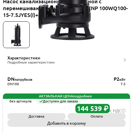
Насос канализационный погружной с
перемешивающим механизмом CNP 100WQ100-
15-7.5JYES(I)+HS100WQ
Характеристики
Подробные характеристики
DN
P2
патрубков
кВт
DN100
7.5
АКТУАЛЬНАЯ ЦЕНА
подробнее
без артикула
Доступен для заказа
144 539 ₽
с НДС
Доставка
Оплата
Добавить в корзину
Запросить КП