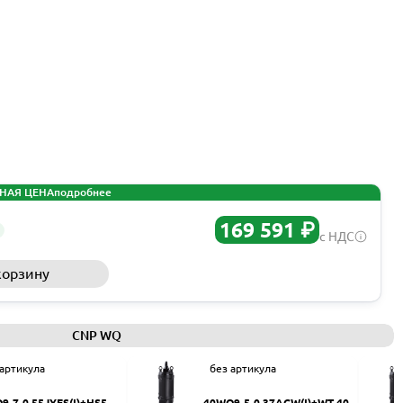
НАЯ ЦЕНА
подробнее
169 591 ₽
с НДС
корзину
Запросить КП
CNP WQ
 артикула
без артикула
9-7-0.55JYES(I)+HS50
40WQ9-5-0.37ACW(I)+WT-40