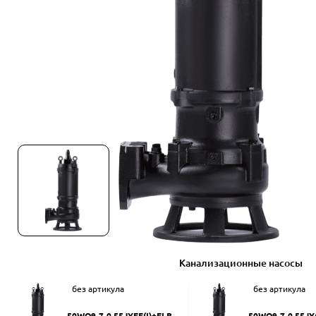
Канализационные насосы
без артикула
без артикула
50WQ9-7-0.55JYEF(I)+ELB50
50WQ9-7-0.55JY