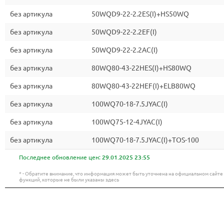
без артикула
50WQD9-22-2.2ES(I)+HS50WQ
без артикула
50WQD9-22-2.2EF(I)
без артикула
50WQD9-22-2.2AC(I)
без артикула
80WQ80-43-22HES(I)+HS80WQ
без артикула
80WQ80-43-22HEF(I)+ELB80WQ
без артикула
100WQ70-18-7.5JYAC(I)
без артикула
100WQ75-12-4JYAC(I)
без артикула
100WQ70-18-7.5JYAC(I)+TOS-100
Последнее обновление цен:
29.01.2025 23:55
* - Обратите внимание, что информация может быть уточнена на официальном сайт
функций, которые не были указаны здесь