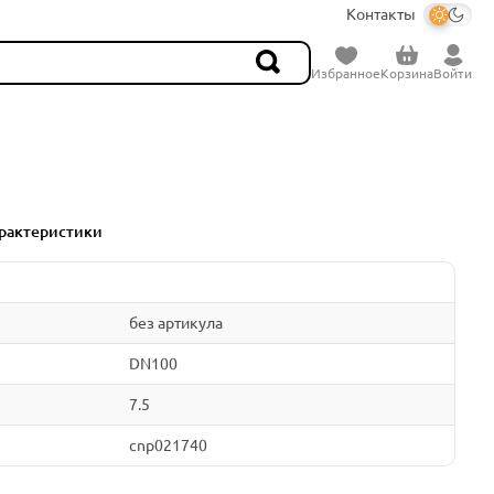
Контакты
Избранное
Корзина
Войти
рактеристики
без артикула
DN100
7.5
cnp021740