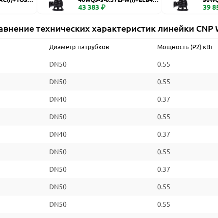
WQ
43 383 ₽
WQ
39 8
авнение технических характеристик линейки CNP
Диаметр патрубков
Мощность (P2) кВт
DN50
0.55
DN50
0.55
DN40
0.37
DN50
0.55
DN40
0.37
DN50
0.55
DN50
0.37
DN50
0.55
DN50
0.55