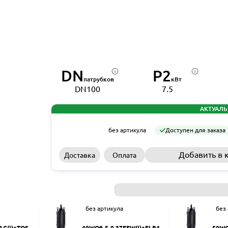
DN
P2
патрубков
кВт
DN100
7.5
АКТУАЛЬ
без артикула
Доступен для заказа
Добавить в 
Доставка
Оплата
без артикула
без
AC(I)+TOS-5
40WQ9-5-0.37EFW(I)+ELB40
50WQ