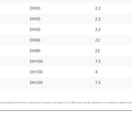
DN50
2.2
DN50
2.2
DN50
2.2
DN80
22
DN80
22
DN100
7.5
DN100
4
DN100
7.5
е производителя или в документации к продукту. В таблице представлены основные характ