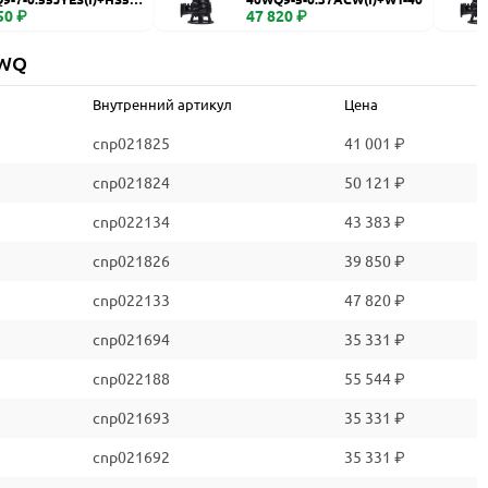
50 ₽
47 820 ₽
 WQ
Внутренний артикул
Цена
cnp021825
41 001 ₽
cnp021824
50 121 ₽
cnp022134
43 383 ₽
cnp021826
39 850 ₽
cnp022133
47 820 ₽
cnp021694
35 331 ₽
cnp022188
55 544 ₽
cnp021693
35 331 ₽
cnp021692
35 331 ₽