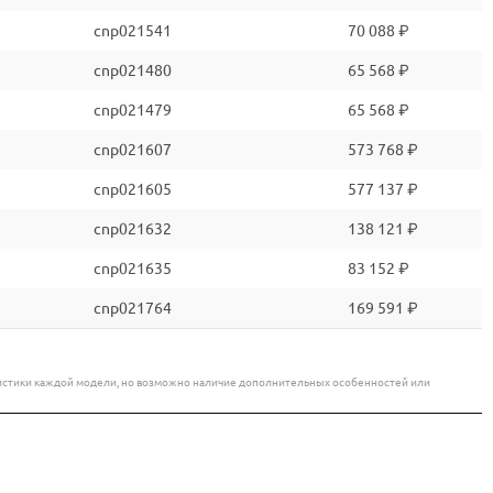
cnp021541
70 088 ₽
cnp021480
65 568 ₽
cnp021479
65 568 ₽
cnp021607
573 768 ₽
cnp021605
577 137 ₽
cnp021632
138 121 ₽
cnp021635
83 152 ₽
cnp021764
169 591 ₽
еристики каждой модели, но возможно наличие дополнительных особенностей или