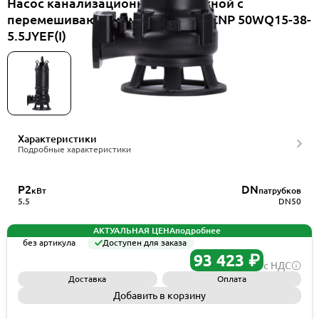
Насос канализационный погружной с
перемешивающим механизмом CNP 50WQ15-38-
5.5JYEF(I)
Характеристики
Подробные характеристики
P2
DN
кВт
патрубков
5.5
DN50
АКТУАЛЬНАЯ ЦЕНА
подробнее
без артикула
Доступен для заказа
93 423 ₽
с НДС
Доставка
Оплата
Добавить в корзину
Запросить КП