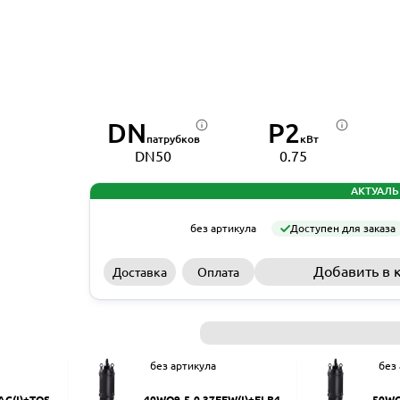
DN
P2
патрубков
кВт
DN50
0.75
АКТУАЛЬ
без артикула
Доступен для заказа
Добавить в 
Доставка
Оплата
без артикула
без
AC(I)+TOS-5
40WQ9-5-0.37EFW(I)+ELB40
50WQ