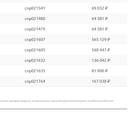
cnp021541
69 032 ₽
cnp021480
64 581 ₽
cnp021479
64 581 ₽
cnp021607
565 129 ₽
cnp021605
568 447 ₽
cnp021632
136 042 ₽
cnp021635
81 900 ₽
cnp021764
167 038 ₽
еристики каждой модели, но возможно наличие дополнительных особенностей или