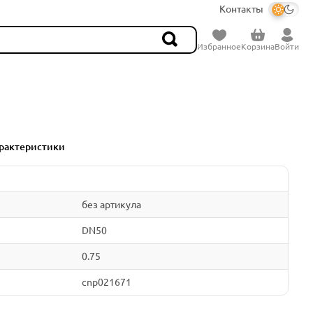
Контакты
Избранное
Корзина
Войти
рактеристики
без артикула
DN50
0.75
cnp021671