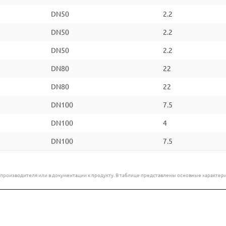
DN50
2.2
DN50
2.2
DN50
2.2
DN80
22
DN80
22
DN100
7.5
DN100
4
DN100
7.5
е производителя или в документации к продукту. В таблице представлены основные характ