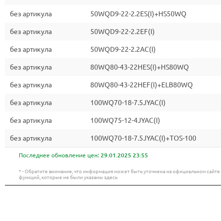
без артикула
50WQD9-22-2.2ES(I)+HS50WQ
без артикула
50WQD9-22-2.2EF(I)
без артикула
50WQD9-22-2.2AC(I)
без артикула
80WQ80-43-22HES(I)+HS80WQ
без артикула
80WQ80-43-22HEF(I)+ELB80WQ
без артикула
100WQ70-18-7.5JYAC(I)
без артикула
100WQ75-12-4JYAC(I)
без артикула
100WQ70-18-7.5JYAC(I)+TOS-100
Последнее обновление цен:
29.01.2025 23:55
* - Обратите внимание, что информация может быть уточнена на официальном сайт
функций, которые не были указаны здесь