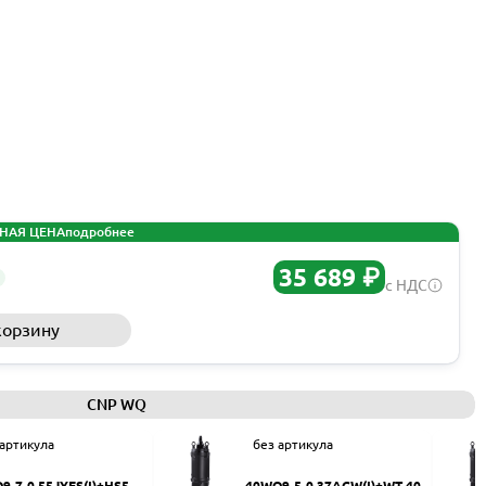
НАЯ ЦЕНА
подробнее
35 689 ₽
с НДС
корзину
Запросить КП
CNP WQ
 артикула
без артикула
9-7-0.55JYES(I)+HS50
40WQ9-5-0.37ACW(I)+WT-40