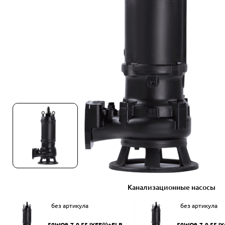
Канализационные насосы
без артикула
без артикула
50WQ9-7-0.55JYEF(I)+ELB50
50WQ9-7-0.55JY