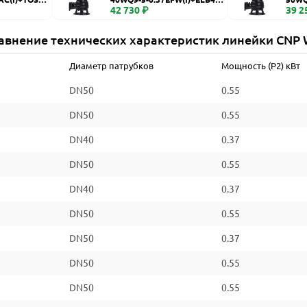
WQ
42 730 ₽
WQ
39 2
авнение технических характеристик линейки CNP
Диаметр патрубков
Мощность (P2) кВт
DN50
0.55
DN50
0.55
DN40
0.37
DN50
0.55
DN40
0.37
DN50
0.55
DN50
0.37
DN50
0.55
DN50
0.55