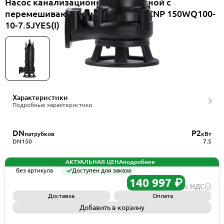
Насос канализационный погружной с
перемешивающим механизмом CNP 150WQ100-
10-7.5JYES(I)
Характеристики
Подробные характеристики
DN
P2
патрубков
кВт
DN150
7.5
АКТУАЛЬНАЯ ЦЕНА
подробнее
без артикула
Доступен для заказа
140 997 ₽
с НДС
Доставка
Оплата
Добавить в корзину
Запросить КП