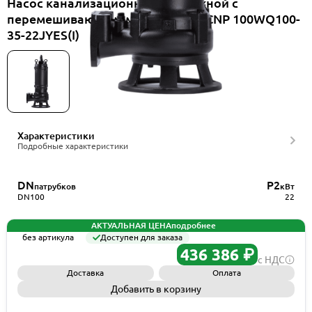
Насос канализационный погружной с
перемешивающим механизмом CNP 100WQ100-
35-22JYES(I)
Характеристики
Подробные характеристики
DN
P2
патрубков
кВт
DN100
22
АКТУАЛЬНАЯ ЦЕНА
подробнее
без артикула
Доступен для заказа
436 386 ₽
с НДС
Доставка
Оплата
Добавить в корзину
Запросить КП