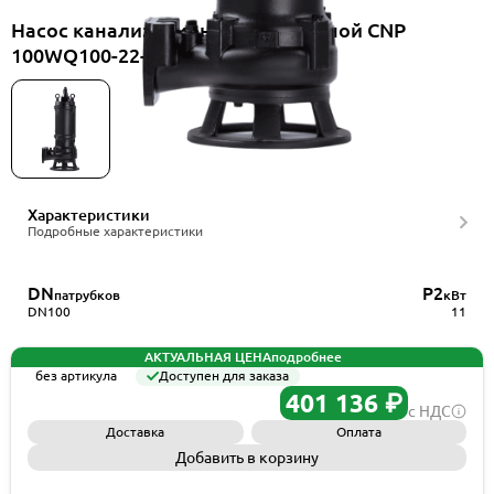
Насос канализационный погружной CNP
100WQ100-22-11HES(I)
Характеристики
Подробные характеристики
DN
P2
патрубков
кВт
DN100
11
АКТУАЛЬНАЯ ЦЕНА
подробнее
без артикула
Доступен для заказа
401 136 ₽
с НДС
Доставка
Оплата
Добавить в корзину
Запросить КП