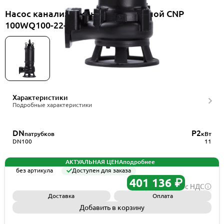
Насос канализационный погружной CNP
100WQ100-22-11HAC(I)
Характеристики
Подробные характеристики
DN
P2
патрубков
кВт
DN100
11
АКТУАЛЬНАЯ ЦЕНА
подробнее
без артикула
Доступен для заказа
401 136 ₽
с НДС
Доставка
Оплата
Добавить в корзину
Запросить КП