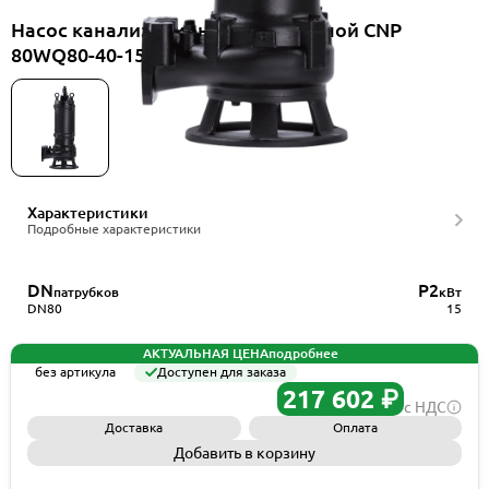
Насос канализационный погружной CNP
80WQ80-40-15ES(II)+HS80WQ
Характеристики
Подробные характеристики
DN
P2
патрубков
кВт
DN80
15
АКТУАЛЬНАЯ ЦЕНА
подробнее
без артикула
Доступен для заказа
217 602 ₽
с НДС
Доставка
Оплата
Добавить в корзину
Запросить КП