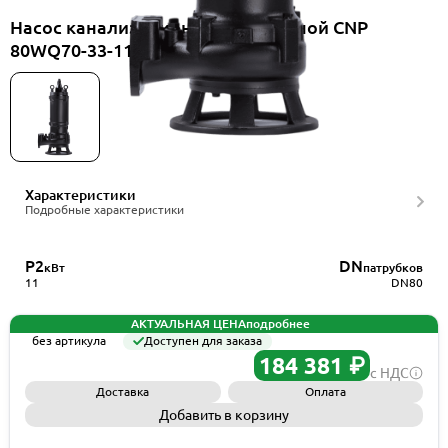
Насос канализационный погружной CNP
80WQ70-33-11EF(II)
Характеристики
Подробные характеристики
P2
DN
кВт
патрубков
11
DN80
АКТУАЛЬНАЯ ЦЕНА
подробнее
без артикула
Доступен для заказа
184 381 ₽
с НДС
Доставка
Оплата
Добавить в корзину
Запросить КП