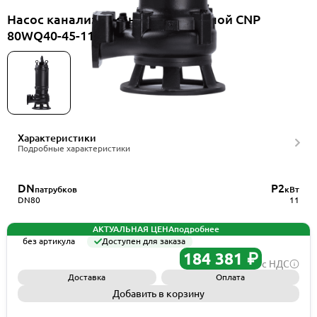
Насос канализационный погружной CNP
80WQ40-45-11AC(I)
Характеристики
Подробные характеристики
DN
P2
патрубков
кВт
DN80
11
АКТУАЛЬНАЯ ЦЕНА
подробнее
без артикула
Доступен для заказа
184 381 ₽
с НДС
Доставка
Оплата
Добавить в корзину
Запросить КП