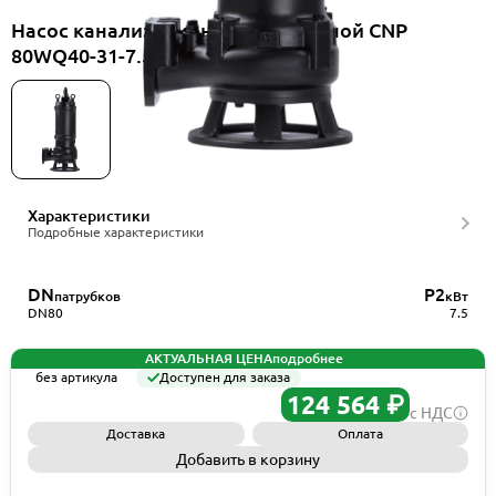
Насос канализационный погружной CNP
80WQ40-31-7.5ES(II)
Характеристики
Подробные характеристики
DN
P2
патрубков
кВт
DN80
7.5
АКТУАЛЬНАЯ ЦЕНА
подробнее
без артикула
Доступен для заказа
124 564 ₽
с НДС
Доставка
Оплата
Добавить в корзину
Запросить КП