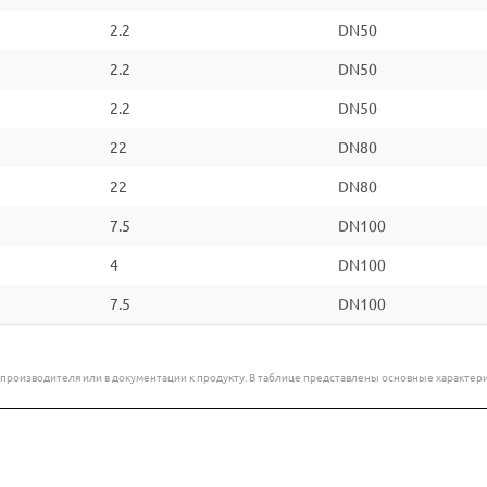
2.2
DN50
2.2
DN50
2.2
DN50
22
DN80
22
DN80
7.5
DN100
4
DN100
7.5
DN100
е производителя или в документации к продукту. В таблице представлены основные характ