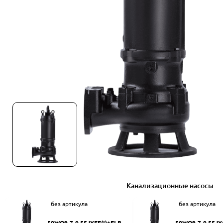
Канализационные насосы
без артикула
без артикула
50WQ9-7-0.55JYEF(I)+ELB50
50WQ9-7-0.55JY