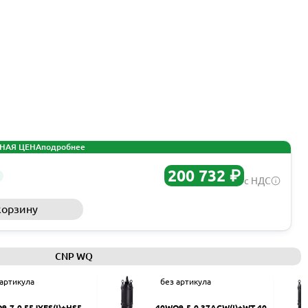
НАЯ ЦЕНА
подробнее
200 732 ₽
с НДС
корзину
Запросить КП
CNP WQ
 артикула
без артикула
9-7-0.55JYES(I)+HS50
40WQ9-5-0.37ACW(I)+WT-40