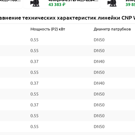
WQ
43 383 ₽
WQ
39 8
авнение технических характеристик линейки CNP
Мощность (P2) кВт
Диаметр патрубков
0.55
DN50
0.55
DN50
0.37
DN40
0.55
DN50
0.37
DN40
0.55
DN50
0.37
DN50
0.55
DN50
0.55
DN50