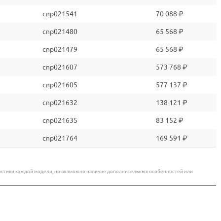
cnp021541
70 088 ₽
cnp021480
65 568 ₽
cnp021479
65 568 ₽
cnp021607
573 768 ₽
cnp021605
577 137 ₽
cnp021632
138 121 ₽
cnp021635
83 152 ₽
cnp021764
169 591 ₽
еристики каждой модели, но возможно наличие дополнительных особенностей или