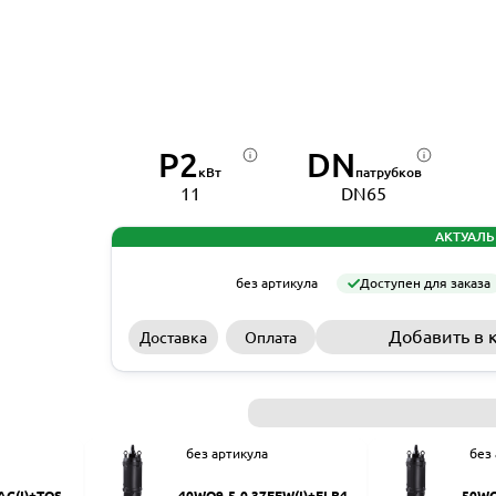
P2
DN
кВт
патрубков
11
DN65
АКТУАЛЬ
без артикула
Доступен для заказа
Добавить в 
Доставка
Оплата
без артикула
без
AC(I)+TOS-5
40WQ9-5-0.37EFW(I)+ELB40
50WQ