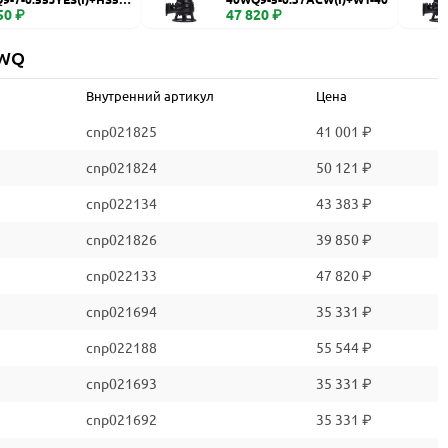
50 ₽
47 820 ₽
 WQ
Внутренний артикул
Цена
cnp021825
41 001 ₽
cnp021824
50 121 ₽
cnp022134
43 383 ₽
cnp021826
39 850 ₽
cnp022133
47 820 ₽
cnp021694
35 331 ₽
cnp022188
55 544 ₽
cnp021693
35 331 ₽
cnp021692
35 331 ₽