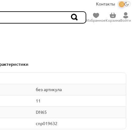
Контакты
Избранное
Корзина
Войти
рактеристики
без артикула
11
DN65
cnp019632