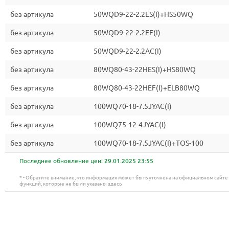
без артикула
50WQD9-22-2.2ES(I)+HS50WQ
без артикула
50WQD9-22-2.2EF(I)
без артикула
50WQD9-22-2.2AC(I)
без артикула
80WQ80-43-22HES(I)+HS80WQ
без артикула
80WQ80-43-22HEF(I)+ELB80WQ
без артикула
100WQ70-18-7.5JYAC(I)
без артикула
100WQ75-12-4JYAC(I)
без артикула
100WQ70-18-7.5JYAC(I)+TOS-100
Последнее обновление цен:
29.01.2025 23:55
* - Обратите внимание, что информация может быть уточнена на официальном сайт
функций, которые не были указаны здесь