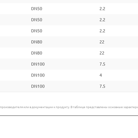
DN50
2.2
DN50
2.2
DN50
2.2
DN80
22
DN80
22
DN100
7.5
DN100
4
DN100
7.5
е производителя или в документации к продукту. В таблице представлены основные характ