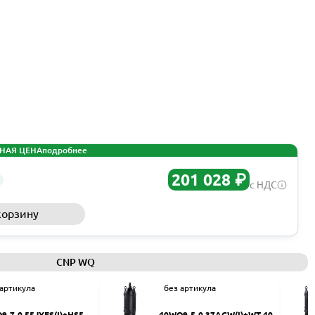
НАЯ ЦЕНА
подробнее
201 028 ₽
с НДС
корзину
Запросить КП
CNP WQ
 артикула
без артикула
9-7-0.55JYES(I)+HS50
40WQ9-5-0.37ACW(I)+WT-40