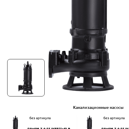
Канализационные насосы
без артикула
без артикула
50WQ9-7-0.55JYEF(I)+ELB50
50WQ9-7-0.55JY