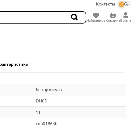
Контакты
Избранное
Корзина
Войти
рактеристики
без артикула
DN65
11
cnp019630