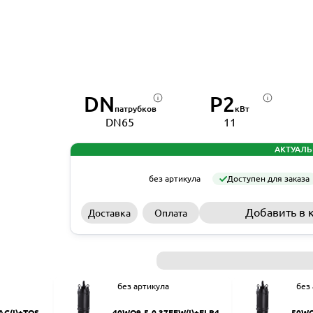
DN
P2
патрубков
кВт
DN65
11
АКТУАЛЬ
без артикула
Доступен для заказа
Добавить в 
Доставка
Оплата
без артикула
без
AC(I)+TOS-5
40WQ9-5-0.37EFW(I)+ELB40
50WQ