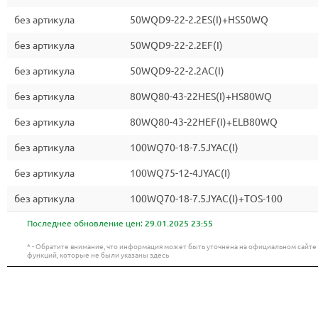
без артикула
50WQD9-22-2.2ES(I)+HS50WQ
без артикула
50WQD9-22-2.2EF(I)
без артикула
50WQD9-22-2.2AC(I)
без артикула
80WQ80-43-22HES(I)+HS80WQ
без артикула
80WQ80-43-22HEF(I)+ELB80WQ
без артикула
100WQ70-18-7.5JYAC(I)
без артикула
100WQ75-12-4JYAC(I)
без артикула
100WQ70-18-7.5JYAC(I)+TOS-100
Последнее обновление цен:
29.01.2025 23:55
* - Обратите внимание, что информация может быть уточнена на официальном сайт
функций, которые не были указаны здесь