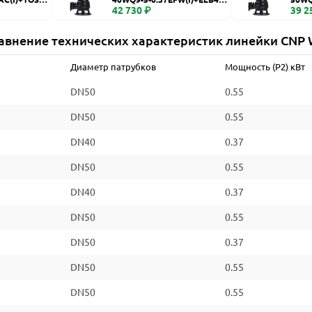
WQ
42 730 ₽
WQ
39 2
авнение технических характеристик линейки CNP
Диаметр патрубков
Мощность (P2) кВт
DN50
0.55
DN50
0.55
DN40
0.37
DN50
0.55
DN40
0.37
DN50
0.55
DN50
0.37
DN50
0.55
DN50
0.55