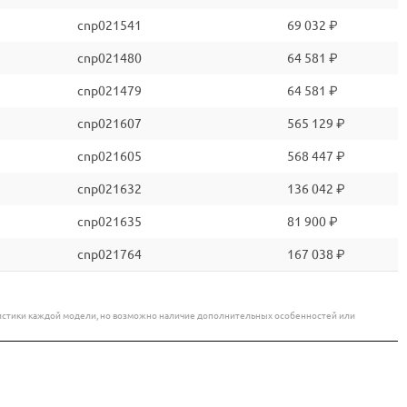
cnp021541
69 032 ₽
cnp021480
64 581 ₽
cnp021479
64 581 ₽
cnp021607
565 129 ₽
cnp021605
568 447 ₽
cnp021632
136 042 ₽
cnp021635
81 900 ₽
cnp021764
167 038 ₽
еристики каждой модели, но возможно наличие дополнительных особенностей или