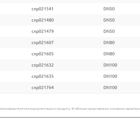
cnp021541
DN50
cnp021480
DN50
cnp021479
DN50
cnp021607
DN80
cnp021605
DN80
cnp021632
DN100
cnp021635
DN100
cnp021764
DN100
е производителя или в документации к продукту. В таблице представлены основные характ