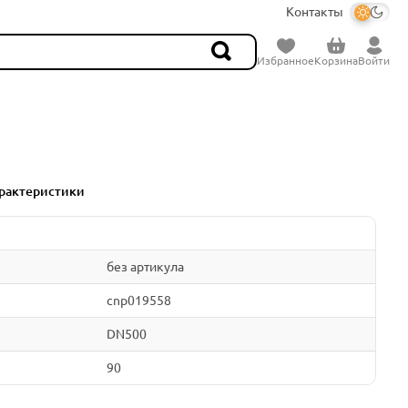
Контакты
Избранное
Корзина
Войти
рактеристики
без артикула
cnp019558
DN500
90