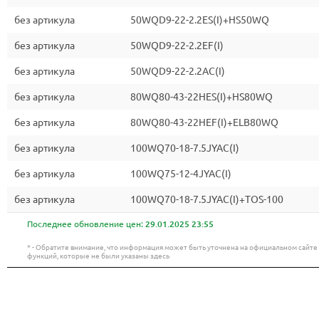
без артикула
50WQD9-22-2.2ES(I)+HS50WQ
без артикула
50WQD9-22-2.2EF(I)
без артикула
50WQD9-22-2.2AC(I)
без артикула
80WQ80-43-22HES(I)+HS80WQ
без артикула
80WQ80-43-22HEF(I)+ELB80WQ
без артикула
100WQ70-18-7.5JYAC(I)
без артикула
100WQ75-12-4JYAC(I)
без артикула
100WQ70-18-7.5JYAC(I)+TOS-100
Последнее обновление цен:
29.01.2025 23:55
* - Обратите внимание, что информация может быть уточнена на официальном сайт
функций, которые не были указаны здесь