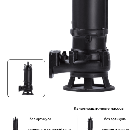
Канализационные насосы
без артикула
без артикула
50WQ9-7-0.55JYEF(I)+ELB50
50WQ9-7-0.55JY