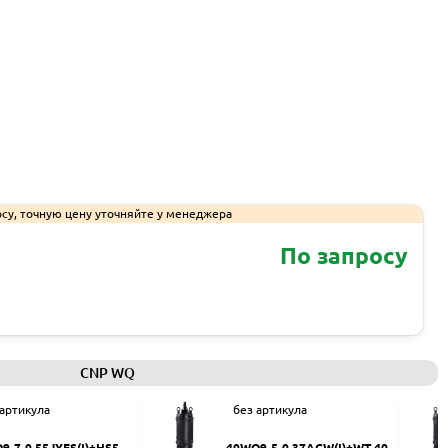
су, точную цену уточняйте у менеджера
По запросу
Запросить КП
CNP WQ
 артикула
без артикула
9-7-0.55JYES(I)+HS50
40WQ9-5-0.37ACW(I)+WT-40