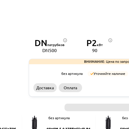
DN
P2
патрубков
кВт
DN500
90
ВНИМАНИЕ:
Цена по запро
без артикула
Уточняйте наличие
Доставка
Оплата
без артикула
без
AC(I)+TOS-5
40WQ9-5-0.37EFW(I)+ELB40
50WQ