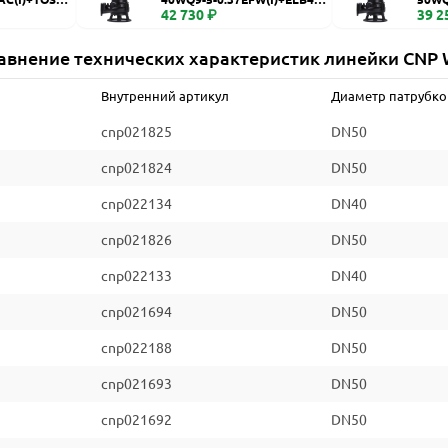
WQ
42 730 ₽
WQ
39 2
авнение технических характеристик линейки CNP
Внутренний артикул
Диаметр патрубко
cnp021825
DN50
cnp021824
DN50
cnp022134
DN40
cnp021826
DN50
cnp022133
DN40
cnp021694
DN50
cnp022188
DN50
cnp021693
DN50
cnp021692
DN50